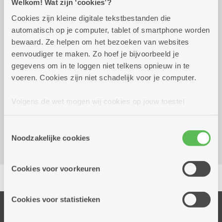
Welkom! Wat zijn ‘cookies’?
Cookies zijn kleine digitale tekstbestanden die
Wekelijks op maandag tot 29
14.00 uur tot
automatisch op je computer, tablet of smartphone worden
december 2026
17.00 uur
bewaard. Ze helpen om het bezoeken van websites
eenvoudiger te maken. Zo hoef je bijvoorbeeld je
in clubverband
gegevens om in te loggen niet telkens opnieuw in te
voeren. Cookies zijn niet schadelijk voor je computer.
Reserveer vervoer
Volgens de wet mogen wij cookies op jouw toestel
Kombine Molengeest (dienstencentrum)
opslaan als ze strikt noodzakelijk zijn voor het gebruik
Frederik Hendrikstraat 53
van de site, dat kan je niet weigeren. Voor andere soorten
Toestemmingsselectie
2040 Berendrecht
cookies hebben we jouw toestemming nodig. Sommige
Noodzakelijke cookies
cookies worden geplaatst door derde partijen die een
dienst aanbieden op onze pagina's. We delen zo
Cookies voor voorkeuren
Delen
informatie over jouw (geanonimiseerd) gebruik van onze
site voor social media, advertenties en analyse. Deze
partners kunnen deze gegevens combineren met andere
Cookies voor statistieken
Onze diensten
informatie die je aan hen verstrekte.