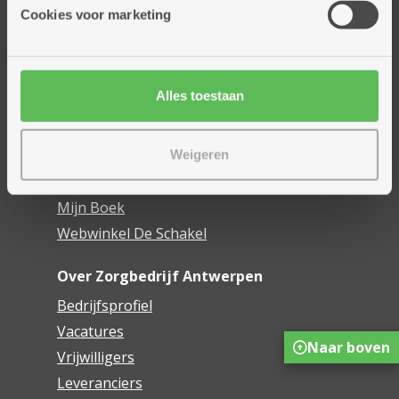
Thuisdiensten
Cookies voor marketing
Dienstencentra
Assistentiewoningen
Woonzorgcentra
Alles toestaan
Financieel comfort
Mijn Zorgbedrijf
Weigeren
Onze innovaties
Mijn Boek
Webwinkel De Schakel
Over Zorgbedrijf Antwerpen
Bedrijfsprofiel
Vacatures
Naar boven
Vrijwilligers
Leveranciers