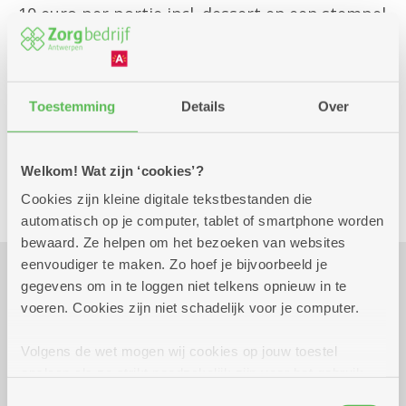
10 euro per portie incl. dessert en een stempel
op je stempelkaart.
Schrijf je zeker in voor 8 oktober want de
plaatsen zijn beperkt.
Toestemming
Details
Over
Welkom! Wat zijn ‘cookies’?
Culinair
Cookies zijn kleine digitale tekstbestanden die
automatisch op je computer, tablet of smartphone worden
bewaard. Ze helpen om het bezoeken van websites
eenvoudiger te maken. Zo hoef je bijvoorbeeld je
gegevens om in te loggen niet telkens opnieuw in te
Praktisch
voeren. Cookies zijn niet schadelijk voor je computer.
Volgens de wet mogen wij cookies op jouw toestel
opslaan als ze strikt noodzakelijk zijn voor het gebruik
dinsdag 13 oktober 2026
17.00 uur tot 19.00 uur
van de site, dat kan je niet weigeren. Voor andere soorten
Toestemmingsselectie