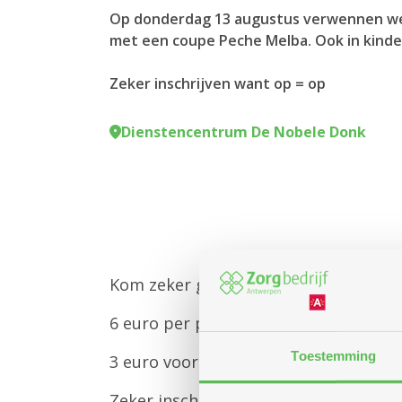
Op donderdag 13 augustus verwennen we 
met een coupe Peche Melba. Ook in kinde
Zeker inschrijven want op = op
Dienstencentrum De Nobele Donk
Kom zeker genieten van een coupe P
6 euro per portie
Toestemming
3 euro voor een kindercoupe Peche Me
Zeker inschrijven want op = op