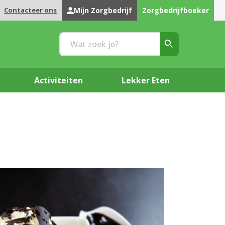
Contacteer ons
Mijn Zorgbedrijf
Zorgbedrijfboeker
Activiteiten
Lekker Eten