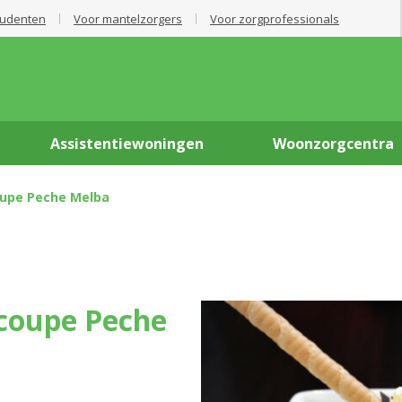
tudenten
Voor mantelzorgers
Voor zorgprofessionals
Assistentiewoningen
Woonzorgcentra
oupe Peche Melba