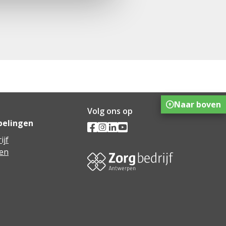
Naar boven
Volg ons op
pelingen
ijf
en