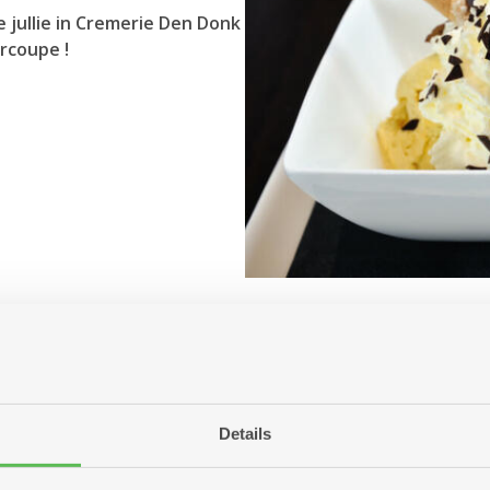
jullie in Cremerie Den Donk
rcoupe !
eche Melba op donderdag 13 augustus.
Details
lba voor kindjes tot 12 jaar