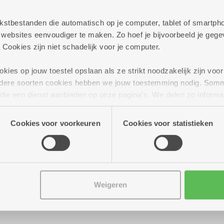
 tekstbestanden die automatisch op je computer, tablet of smart
ebsites eenvoudiger te maken. Zo hoef je bijvoorbeeld je gegev
 Cookies zijn niet schadelijk voor je computer.
ies op jouw toestel opslaan als ze strikt noodzakelijk zijn voor 
andere soorten cookies hebben we jouw toestemming nodig. Som
n die een dienst aanbieden op onze pagina's. We delen zo informa
n onze site voor social media, advertenties en analyse. Deze p
atie die je aan hen verstrekte.
Cookies voor voorkeuren
Cookies voor statistieken
r tot 16.30 uur
Melba
Weigeren