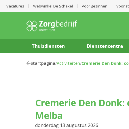
Vacatures
Webwinkel De Schakel
Voor gezinnen
Voor s
Thuisdiensten
Dienstencentra
Startpagina
/
Activiteiten
/
Cremerie Den Donk: c
Cremerie Den Donk: coupe Peche
Melba
donderdag 13 augustus 2026