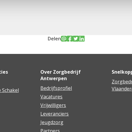
Delen
ties
Over Zorgbedrijf
Snelkop
Antwerpen
Zorgbedr
Bedrijfsprofiel
Vlaander
 Schakel
Vacatures
Vrijwilligers
Leveranciers
Jeugdzorg
Partners