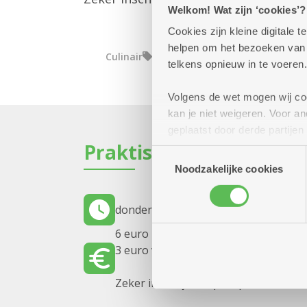
Welkom! Wat zijn ‘cookies’?
Cookies zijn kleine digitale
helpen om het bezoeken van w
Culinair
telkens opnieuw in te voeren.
Volgens de wet mogen wij cook
kan je niet weigeren. Voor 
geplaatst door derde partije
Praktisch
(geanonimiseerd) gebruik va
Toestemmingsselectie
combineren met andere inform
Noodzakelijke cookies
donderdag 13 augustus 2026
14.30 uu
6 euro per coupe
3 euro voor een kindercoupe peche 
Zeker inschrijven op = op