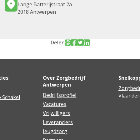
Lange Batterijstraat 2a
2018 Antwerpen
Delen
ties
Over Zorgbedrijf
Snelkop
Antwerpen
Zorgbedr
Bedrijfsprofiel
Vlaander
 Schakel
Vacatures
Vrijwilligers
Leveranciers
Jeugdzorg