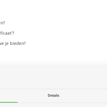
en?
ficaat’?
we je bieden?
ngegeven tijdstip,
 en duurt doorgaans twee uur.
deraan).
Details