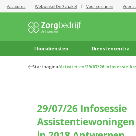
Vacatures
Webwinkel De Schakel
Voor gezinnen
Voor s
Thuisdiensten
Dienstencentra
Startpagina
/
Activiteiten
/
29/07/26 Infosessie A
29/07/26 Infosessie
Assistentiewoningen
in 2018 Antwerpen