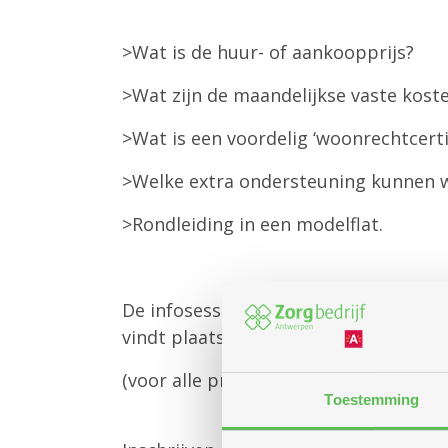
>Wat is de huur- of aankoopprijs?
>Wat zijn de maandelijkse vaste kost
>Wat is een voordelig ‘woonrechtcerti
>Welke extra ondersteuning kunnen 
>Rondleiding in een modelflat.
De infosessie start steeds op het aa
vindt plaats in het dienstencentrum
(voor alle praktisch informatie zie on
Toestemming