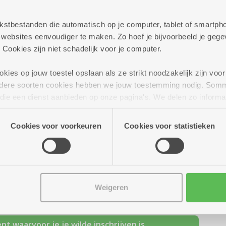
ulier
1 31.
 tekstbestanden die automatisch op je computer, tablet of smart
ebsites eenvoudiger te maken. Zo hoef je bijvoorbeeld je gegev
omt
 Cookies zijn niet schadelijk voor je computer.
n.
ies op jouw toestel opslaan als ze strikt noodzakelijk zijn voor 
ons iets weten.
andere soorten cookies hebben we jouw toestemming nodig. Som
n die een dienst aanbieden op onze pagina's. We delen zo informa
sen terug ter beschikking stellen
n onze site voor social media, advertenties en analyse. Deze p
atie die je aan hen verstrekte.
Cookies voor voorkeuren
Cookies voor statistieken
ent of infosessie
Weigeren
nt waarvoor je je wilde inschrijven is