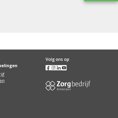
Volg ons op
pelingen
ijf
en