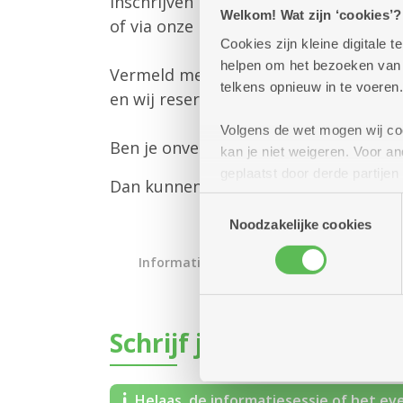
Inschrijven kan via onderstaand form
Welkom! Wat zijn ‘cookies’?
of via onze klantendienst op 03 431 3
Cookies zijn kleine digitale
helpen om het bezoeken van w
Vermeld met hoeveel personen je k
telkens opnieuw in te voeren.
en wij reserveren graag jouw plaatse
Volgens de wet mogen wij cook
Ben je onverwachts verhinderd? Laat 
kan je niet weigeren. Voor 
geplaatst door derde partije
Dan kunnen we de gereserveerde plaat
(geanonimiseerd) gebruik va
Toestemmingsselectie
combineren met andere inform
Noodzakelijke cookies
Informatiesessie assistentiewoningen
Schrijf je in voor dit ev
Helaas, de informatiesessie of het eve