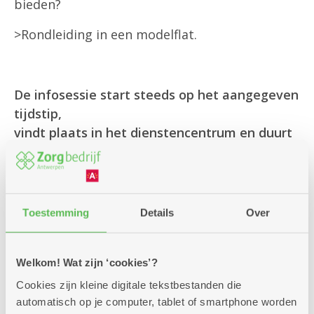
bieden?
>Rondleiding in een modelflat.
De infosessie start steeds op het aangegeven
tijdstip,
vindt plaats in het dienstencentrum en duurt
doorgaans twee uur.
(voor alle praktisch informatie zie onderaan).
Toestemming
Details
Over
Inschrijven kan via onderstaand formulier
of via onze klantendienst op 03 431 31 31.
Welkom! Wat zijn ‘cookies’?
Cookies zijn kleine digitale tekstbestanden die
Vermeld met hoeveel personen je komt
automatisch op je computer, tablet of smartphone worden
en wij reserveren graag jouw plaatsen.