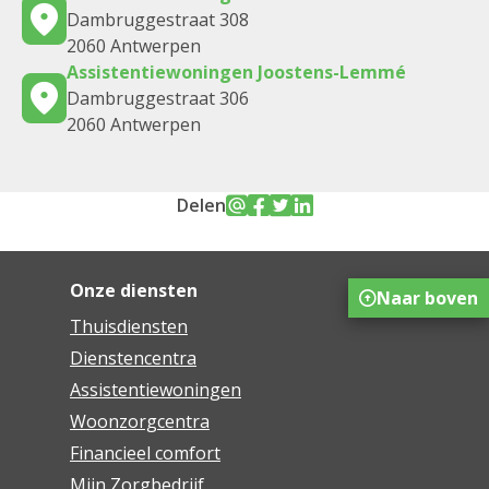
Dambruggestraat 308
2060 Antwerpen
Assistentiewoningen Joostens-Lemmé
Dambruggestraat 306
2060 Antwerpen
Delen
Onze diensten
Naar boven
Thuisdiensten
Dienstencentra
Assistentiewoningen
Woonzorgcentra
Financieel comfort
Mijn Zorgbedrijf