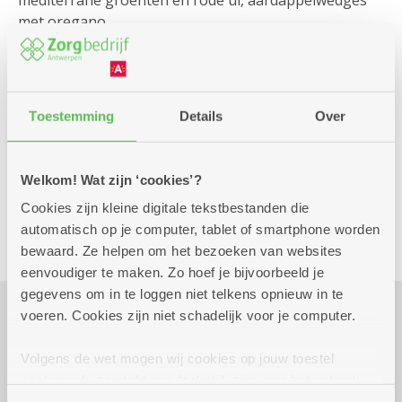
mediterrane groenten en rode ui, aardappelwedges
met oregano
ALT Vlees:
Kipfilet, rest idem
VEG:
Mexicaanse pepperburger, rest idem
Toestemming
Details
Over
NG:
Bavarois van framboos
Welkom! Wat zijn ‘cookies’?
Cookies zijn kleine digitale tekstbestanden die
Culinair
Moederdag
automatisch op je computer, tablet of smartphone worden
bewaard. Ze helpen om het bezoeken van websites
eenvoudiger te maken. Zo hoef je bijvoorbeeld je
gegevens om in te loggen niet telkens opnieuw in te
voeren. Cookies zijn niet schadelijk voor je computer.
Praktisch
Volgens de wet mogen wij cookies op jouw toestel
opslaan als ze strikt noodzakelijk zijn voor het gebruik
van de site, dat kan je niet weigeren. Voor andere soorten