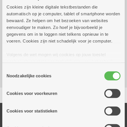
Cookies zijn kleine digitale tekstbestanden die
Wekelijks op woensdag
10.00 uur tot 11.30 uur
automatisch op je computer, tablet of smartphone worden
bewaard. Ze helpen om het bezoeken van websites
1 euro
eenvoudiger te maken. Zo hoef je bijvoorbeeld je
gegevens om in te loggen niet telkens opnieuw in te
voeren. Cookies zijn niet schadelijk voor je computer.
Reserveer vervoer
Volgens de wet mogen wij cookies op jouw toestel
Kombine Molengeest (dienstencentrum)
opslaan als ze strikt noodzakelijk zijn voor het gebruik
Frederik Hendrikstraat 53
van de site, dat kan je niet weigeren. Voor andere soorten
2040 Berendrecht
Toestemmingsselectie
cookies hebben we jouw toestemming nodig. Sommige
Noodzakelijke cookies
cookies worden geplaatst door derde partijen die een
dienst aanbieden op onze pagina's. We delen zo
Delen
Cookies voor voorkeuren
informatie over jouw (geanonimiseerd) gebruik van onze
site voor social media, advertenties en analyse. Deze
partners kunnen deze gegevens combineren met andere
Cookies voor statistieken
Onze diensten
informatie die je aan hen verstrekte.
Thuisdiensten