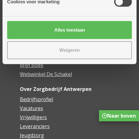
Cookies voor marketing
Dienstencentra
Assistentiewoningen
Woonzorgcentra
Alles toestaan
Financieel comfort
Mijn Zorgbedrijf
Weigeren
Onze innovaties
Mijn Boek
Webwinkel De Schakel
Over Zorgbedrijf Antwerpen
Bedrijfsprofiel
Vacatures
Naar boven
Vrijwilligers
Leveranciers
Jeugdzorg