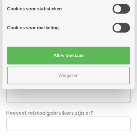
partners kunnen deze gegevens combineren met andere
Cookies voor statistieken
informatie die je aan hen verstrekte.
Mobiel (of vast) nummer
*
Cookies voor marketing
Hoeveel extra personen breng je mee?
*
Alles toestaan
Weigeren
Wat zijn de namen van deze deelnemers?
Hoeveel rolstoelgebruikers zijn er?