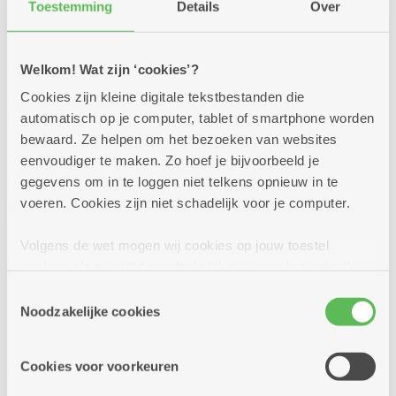
Voor mezelf
Toestemming
Details
Over
Contactgegevens
Welkom! Wat zijn ‘cookies’?
Cookies zijn kleine digitale tekstbestanden die
Voornaam
*
automatisch op je computer, tablet of smartphone worden
bewaard. Ze helpen om het bezoeken van websites
eenvoudiger te maken. Zo hoef je bijvoorbeeld je
gegevens om in te loggen niet telkens opnieuw in te
Familienaam
*
voeren. Cookies zijn niet schadelijk voor je computer.
Volgens de wet mogen wij cookies op jouw toestel
opslaan als ze strikt noodzakelijk zijn voor het gebruik
Geboortedatum
van de site, dat kan je niet weigeren. Voor andere soorten
Toestemmingsselectie
cookies hebben we jouw toestemming nodig. Sommige
Noodzakelijke cookies
cookies worden geplaatst door derde partijen die een
dienst aanbieden op onze pagina's. We delen zo
Cookies voor voorkeuren
informatie over jouw (geanonimiseerd) gebruik van onze
E-mailadres
site voor social media, advertenties en analyse. Deze