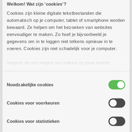
Welkom! Wat zijn ‘cookies’?
Voor wie doe je deze aanvraag?
Cookies zijn kleine digitale tekstbestanden die
Voor iemand anders
automatisch op je computer, tablet of smartphone worden
Voor mezelf
bewaard. Ze helpen om het bezoeken van websites
eenvoudiger te maken. Zo hoef je bijvoorbeeld je
Contactgegevens
gegevens om in te loggen niet telkens opnieuw in te
voeren. Cookies zijn niet schadelijk voor je computer.
Volgens de wet mogen wij cookies op jouw toestel
Voornaam
*
opslaan als ze strikt noodzakelijk zijn voor het gebruik
van de site, dat kan je niet weigeren. Voor andere soorten
Toestemmingsselectie
cookies hebben we jouw toestemming nodig. Sommige
Noodzakelijke cookies
Familienaam
*
cookies worden geplaatst door derde partijen die een
dienst aanbieden op onze pagina's. We delen zo
Cookies voor voorkeuren
informatie over jouw (geanonimiseerd) gebruik van onze
site voor social media, advertenties en analyse. Deze
Geboortedatum
partners kunnen deze gegevens combineren met andere
Cookies voor statistieken
informatie die je aan hen verstrekte.