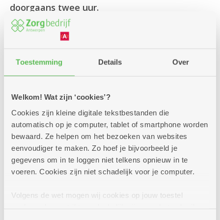
doorgaans twee uur.
(voor alle praktisch informatie zie onderaan).
Inschrijven kan via onderstaand formulier
of via onze klantendienst op 03 431 31 31.
Toestemming
Details
Over
Vermeld met hoeveel personen je komt
en wij reserveren graag jouw plaatsen.
Welkom! Wat zijn ‘cookies’?
Ben je onverwachts verhinderd? Laat ons iets
Cookies zijn kleine digitale tekstbestanden die
weten.
automatisch op je computer, tablet of smartphone worden
Dan kunnen we de gereserveerde plaatsen
bewaard. Ze helpen om het bezoeken van websites
eenvoudiger te maken. Zo hoef je bijvoorbeeld je
terug ter beschikking stellen.
gegevens om in te loggen niet telkens opnieuw in te
voeren. Cookies zijn niet schadelijk voor je computer.
Informatiesessie assistentiewoningen
Volgens de wet mogen wij cookies op jouw toestel
opslaan als ze strikt noodzakelijk zijn voor het gebruik
van de site, dat kan je niet weigeren. Voor andere soorten