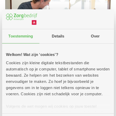
Toestemming
Details
Over
Welkom! Wat zijn ‘cookies’?
Cookies zijn kleine digitale tekstbestanden die
automatisch op je computer, tablet of smartphone worden
Ontdek hier in welke woonzorgcentra
bewaard. Ze helpen om het bezoeken van websites
zorgflats zijn
eenvoudiger te maken. Zo hoef je bijvoorbeeld je
gegevens om in te loggen niet telkens opnieuw in te
Zorgflat van Zorgbedrijf Antwerpen
voeren. Cookies zijn niet schadelijk voor je computer.
Volgens de wet mogen wij cookies op jouw toestel
opslaan als ze strikt noodzakelijk zijn voor het gebruik
Stel uw vraag over een zorgflat