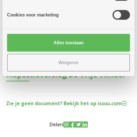
informatie die je aan hen verstrekte.
Cookies voor marketing
Inspectieverslag Sint Maria
Alles toestaan
Zie je geen document? Bekijk het op issuu.com
Weigeren
Inspectieverslag De Vrije Vlinder
Zie je geen document? Bekijk het op issuu.com
Delen