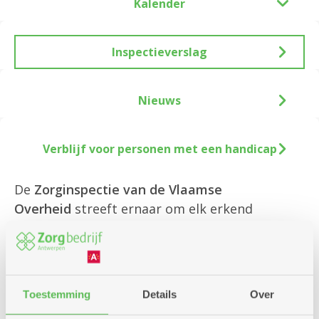
Kalender
Inspectieverslag
Nieuws
Verblijf voor personen met een handicap
De
Zorginspectie van de Vlaamse
Overheid
streeft ernaar om elk erkend
woonzorgcentrum om de vier jaar te
inspecteren. Ook de dagverzorgingscentra,
centra voor kortverblijf en groep
assistentiewoningen worden regelmatig
Toestemming
Details
Over
geïnspecteerd. Een
inspectie
gebeurt meestal