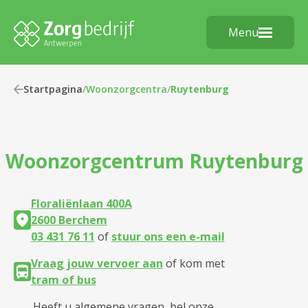
Menu
Startpagina
/
Woonzorgcentra
/
Ruytenburg
Woonzorgcentrum
Ruytenburg
Floraliënlaan 400A
2600 Berchem
03 431 76 11
of
stuur ons een e-mail
Vraag jouw vervoer aan
of kom met
tram of bus
Heeft u algemene vragen, bel onze