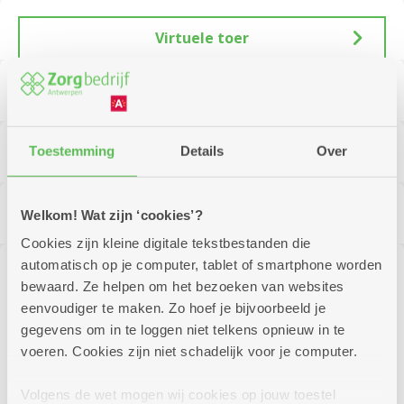
Virtuele toer
Kalender
Toestemming
Details
Over
Nieuws
Welkom! Wat zijn ‘cookies’?
Inspectieverslag
Cookies zijn kleine digitale tekstbestanden die
automatisch op je computer, tablet of smartphone worden
Mariette vertelt
bewaard. Ze helpen om het bezoeken van websites
eenvoudiger te maken. Zo hoef je bijvoorbeeld je
gegevens om in te loggen niet telkens opnieuw in te
Kijk al eens rond in ons woonzorgcentrum
voeren. Cookies zijn niet schadelijk voor je computer.
Lichtenberg: wandel in de virtuele rondleiding
hieronder al eens rond in de cafetaria, een kamer,...
Volgens de wet mogen wij cookies op jouw toestel