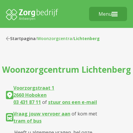
Menu
Startpagina
/
Woonzorgcentra
/
Lichtenberg
Woonzorgcentrum
Lichtenberg
Voorzorgstraat 1
2660 Hoboken
03 431 87 11
of
stuur ons een e-mail
Vraag jouw vervoer aan
of kom met
tram of bus
Heeft u algemene vragen, bel onze