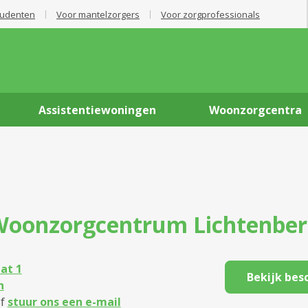
tudenten
Voor mantelzorgers
Voor zorgprofessionals
Assistentiewoningen
Woonzorgcentra
Woonzorgcentrum
Lichtenbe
at 1
Bekijk bes
n
f
stuur ons een e-mail