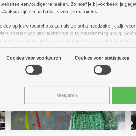
en mocktails op de kaart. Kom je proeven? Op
ebsites eenvoudiger te maken. Zo hoef je bijvoorbeeld je gegev
heel wat locaties kan dat trouwens in een
 Cookies zijn niet schadelijk voor je computer.
sfeervolle zomerbar!
ies op jouw toestel opslaan als ze strikt noodzakelijk zijn voor 
Meer info
andere soorten cookies hebben we jouw toestemming nodig. Som
n die een dienst aanbieden op onze pagina's. We delen zo informa
n onze site voor social media, advertenties en analyse. Deze p
atie die je aan hen verstrekte.
Cookies voor voorkeuren
Cookies voor statistieken
Weigeren