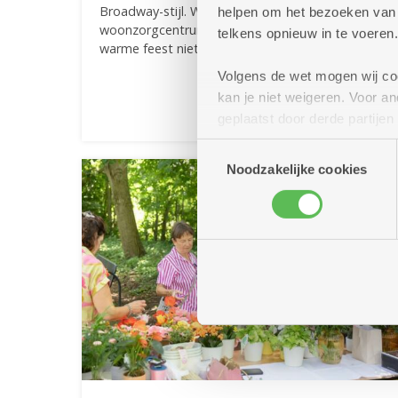
Broadway-stijl. Waar? In de Vijvertuin van
helpen om het bezoeken van w
woonzorgcentrum Sint Bartholomeus. Mis dit
telkens opnieuw in te voeren.
warme feest niet!
Volgens de wet mogen wij cook
Meer info
kan je niet weigeren. Voor 
geplaatst door derde partije
(geanonimiseerd) gebruik va
Toestemmingsselectie
combineren met andere inform
Noodzakelijke cookies