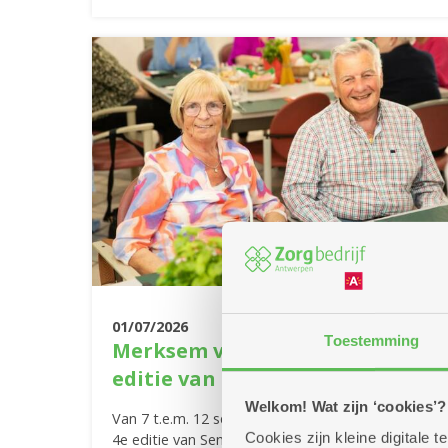
01/07/2026
Toestemming
Merksem viert feest met de 4e
editie van Senior Summerland'
Welkom! Wat zijn ‘cookies’?
Van 7 t.e.m. 12 september ben je welkom op de
Cookies zijn kleine digitale
4e editie van Senior Summerland, ditmaal in heuse