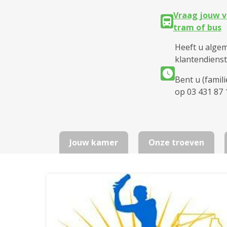
Vraag jouw v
tram of bus
Heeft u alge
klantendienst
Bent u (famil
op 03 431 87 
Jouw kamer
Onze troeven