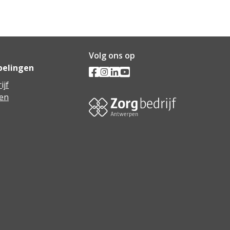
Volg ons op
pelingen
ijf
en