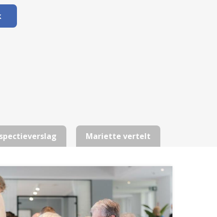
k
spectieverslag
Mariette vertelt