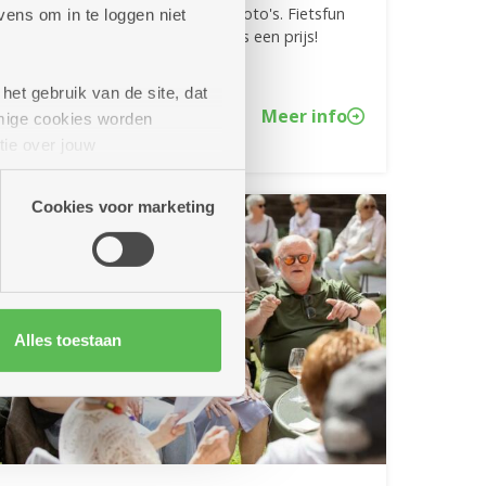
buurtbistro's en match de juiste foto's. Fietsfun
ens om in te loggen niet
verzekerd, en wie weet win je zelfs een prijs!
het gebruik van de site, dat
Meer info
mige cookies worden
tie over jouw
artners kunnen deze gegevens
Cookies voor marketing
Alles toestaan