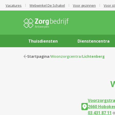
Vacatures
Webwinkel De Schakel
Voor gezinnen
Voor s
Thuisdiensten
Dienstencentra
Startpagina
/
Woonzorgcentra
/
Lichtenberg
Voorzorgstra
2660 Hoboke
03 431 87 11
o