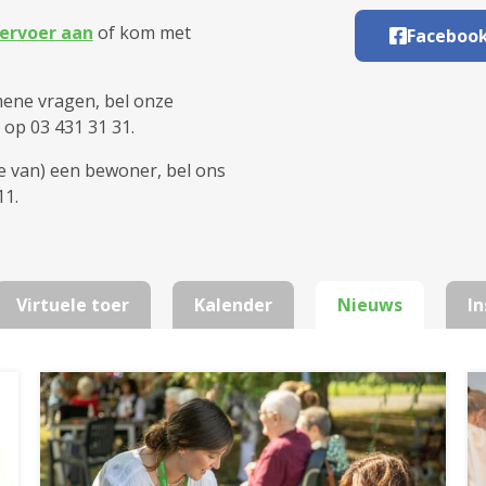
ervoer aan
of kom met
Faceboo
mene vragen, bel onze
 op 03 431 31 31.
ie van) een bewoner, bel ons
11.
Virtuele toer
Kalender
Nieuws
In