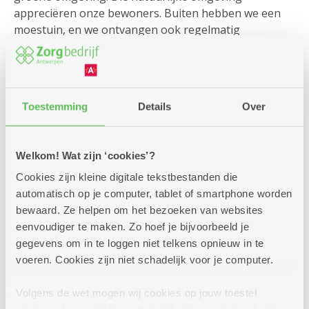
appreciëren onze bewoners. Buiten hebben we een
moestuin, en we ontvangen ook regelmatig
huisdieren.
Een 'bewegingstuin' ...
Toestemming
Details
Over
U en de gebruikers van het
dienstencentrum Blanke
Welkom! Wat zijn ‘cookies’?
nberg
en revalidatiecentrum kunnen, onder
Cookies zijn kleine digitale tekstbestanden die
begeleiding van een kinesist of ergotherapeut, extra
automatisch op je computer, tablet of smartphone worden
bewegen in onze ‘bewegingstuin’.
bewaard. Ze helpen om het bezoeken van websites
eenvoudiger te maken. Zo hoef je bijvoorbeeld je
gegevens om in te loggen niet telkens opnieuw in te
… en een belevingstuin
voeren. Cookies zijn niet schadelijk voor je computer.
Volgens de wet mogen wij cookies op jouw toestel
In Hof de Beuken hebben we aandacht voor personen