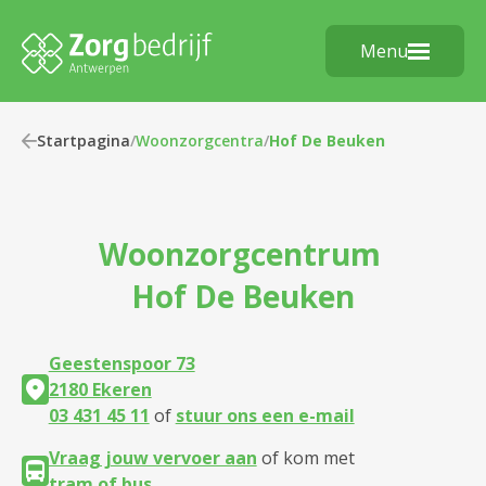
Menu
Startpagina
/
Woonzorgcentra
/
Hof De Beuken
Woonzorgcentrum
Hof De Beuken
Geestenspoor 73
2180 Ekeren
03 431 45 11
of
stuur ons een e-mail
Vraag jouw vervoer aan
of kom met
tram of bus