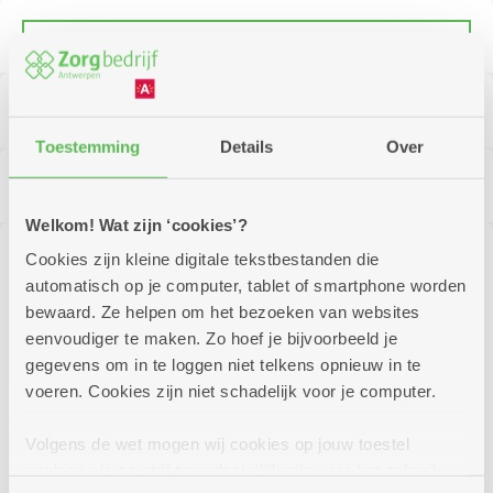
Virtuele toer
Kalender
Toestemming
Details
Over
Nieuws
Welkom! Wat zijn ‘cookies’?
Cookies zijn kleine digitale tekstbestanden die
Inspectieverslag
automatisch op je computer, tablet of smartphone worden
bewaard. Ze helpen om het bezoeken van websites
Kijk al eens rond in ons woonzorgcentrum
eenvoudiger te maken. Zo hoef je bijvoorbeeld je
Bilzenhof: wandel in de virtuele rondleiding hieronder
gegevens om in te loggen niet telkens opnieuw in te
al eens rond in de cafetaria, een kamer,...
voeren. Cookies zijn niet schadelijk voor je computer.
Wil je het ook eens allemaal in het echt zien?
Volgens de wet mogen wij cookies op jouw toestel
opslaan als ze strikt noodzakelijk zijn voor het gebruik