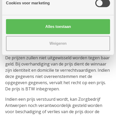
Artikel 9
Cookies voor marketing
De prijzen zijn uitgeschreven op naam en adres, en
zijn niet overdraagbaar. De prijs wordt toegekend aan
de persoon/het gezin woonachtig op dit adres. Per
Alles toestaan
gezin en per adres kan slechts één prijs worden
toegekend.
Weigeren
Artikel 10
De prijzen zullen niet uitgewisseld worden tegen baar
geld. Bij overhandiging van de prijs dient de winnaar
zijn identiteit en domicilie te verrechtvaardigen. Indien
deze gegevens niet overeenstemmen met de
opgegeven gegevens, vervalt het recht op een prijs.
De prijs is BTW inbegrepen.
Indien een prijs verstuurd wordt, kan Zorgbedrijf
Antwerpen noch verantwoordelijk gesteld worden
voor beschadiging of verlies van de prijs door de