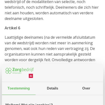
wedstrijd of de modaliteiten van selectie, noch
telefonisch, noch schriftelijk. Deelnemers die zich hier
niet aan houden, worden automatisch van verdere
deelname uitgesloten.
Artikel 6
Laattijdige deelnames (na de vermelde afsluitdatum
van de wedstrijd) worden niet meer in aanmerking
genomen, wat ook hun reden van vertraging zij. De
organisatoren kunnen niet aansprakelijk gesteld
worden voor dergelijk feit. Onvolledige antwoorden
worden geweigerd.
Bepaling van de winnaar(s)
Artikel 7
Toestemming
Details
Over
De winnaar(s) worden bepaald tussen diegenen die de
wedstrijdvra(a)g(en) juist beantwoord hebben en het
dichtst de (eventuele) schiftingsvraag benaderden. De
Welkom! Wat zijn ‘cookies’?