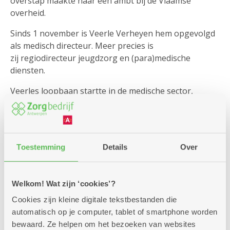
overstap maakte naar een ambt bij de Vlaamse
overheid.
Sinds 1 november is Veerle Verheyen hem opgevolgd
als medisch directeur. Meer precies is
zij regiodirecteur jeugdzorg en (para)medische
diensten.
Veerles loopbaan startte in de medische sector,
nadien stapte ze over naar de zorgsector. Binnen het
Zorgbedrijf heeft Veerle diverse functies bekleed en
een ruime ervaring opgedaan.
Toestemming
Details
Over
Welkom! Wat zijn ‘cookies’?
Cookies zijn kleine digitale tekstbestanden die
automatisch op je computer, tablet of smartphone worden
bewaard. Ze helpen om het bezoeken van websites