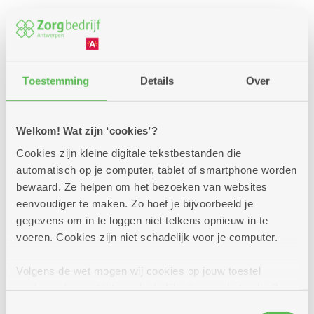
Checklist
► Vermeld duidelijk
wie je bent
: je naam én dat je arts
bent. Zo weet de medewerker meteen dat je een
Toestemming
Details
Over
professionele Zorgbedrijf-partner bent.
► Vermeld duidelijk
van welke patiënt je arts
Welkom! Wat zijn ‘cookies’?
bent
en op
welke locatie
deze patiënt verblijft (naam
Cookies zijn kleine digitale tekstbestanden die
woonzorgcentrum/locatie)
automatisch op je computer, tablet of smartphone worden
► Vermeld duidelijk
wie je wenst te spreken
: de
bewaard. Ze helpen om het bezoeken van websites
patiënt zelf of een medewerker van de (para)medische
eenvoudiger te maken. Zo hoef je bijvoorbeeld je
dienst op de betreffende locatie
gegevens om in te loggen niet telkens opnieuw in te
voeren. Cookies zijn niet schadelijk voor je computer.
Indien de gewenste persoon op dat moment niet
bereikbaar is en je weer bij de klantendienst
Volgens de wet mogen wij cookies op jouw toestel
terechtkomt:
opslaan als ze strikt noodzakelijk zijn voor het gebruik
van de site, dat kan je niet weigeren. Voor andere soorten
► Vraag dan om doorverbonden te worden met
Toestemmingsselectie