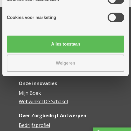
informatie die je aan hen verstrekte.
Onze diensten
Cookies voor marketing
Thuisdiensten
Dienstencentra
Assistentiewoningen
Alles toestaan
Woonzorgcentra
Financieel comfort
Weigeren
Mijn Zorgbedrijf
Onze innovaties
Mijn Boek
Webwinkel De Schakel
Over Zorgbedrijf Antwerpen
Bedrijfsprofiel