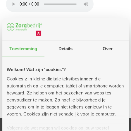
De expo 'Lang zullen we leven' is geen gewone
fototentoonstelling. Ontdek de
beklijvende
portetten
van fotografe Greetje Van Buggenhout,
de
verrassende verhalen
erachter werden
Toestemming
Details
Over
opgetekend door journaliste/auteur Kristien In-'t-Ven.
Om het plaatje te vervolledigen, kan je
ook
audiofragmenten
beluisteren.
Welkom! Wat zijn ‘cookies’?
Cookies zijn kleine digitale tekstbestanden die
automatisch op je computer, tablet of smartphone worden
Bezoek de expo 'Lang zullen we leven'
bewaard. Ze helpen om het bezoeken van websites
eenvoudiger te maken. Zo hoef je bijvoorbeeld je
Delen
gegevens om in te loggen niet telkens opnieuw in te
voeren. Cookies zijn niet schadelijk voor je computer.
Volgens de wet mogen wij cookies op jouw toestel
Onze diensten