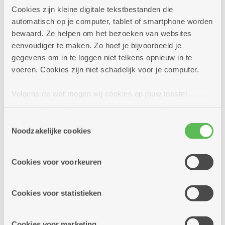
conditiegym
Cookies zijn kleine digitale tekstbestanden die
country en line dance
automatisch op je computer, tablet of smartphone worden
fietsen (met club)
bewaard. Ze helpen om het bezoeken van websites
eenvoudiger te maken. Zo hoef je bijvoorbeeld je
kegelen
gegevens om in te loggen niet telkens opnieuw in te
krolf
voeren. Cookies zijn niet schadelijk voor je computer.
petanque (met club)
sjoelen (met club)
Volgens de wet mogen wij cookies op jouw toestel
wandelen
opslaan als ze strikt noodzakelijk zijn voor het gebruik
van de site, dat kan je niet weigeren. Voor andere soorten
yoga
Toestemmingsselectie
cookies hebben we jouw toestemming nodig. Sommige
Noodzakelijke cookies
zumba
cookies worden geplaatst door derde partijen die een
dienst aanbieden op onze pagina's. We delen zo
Cookies voor voorkeuren
informatie over jouw (geanonimiseerd) gebruik van onze
Om naar uit te kijken
site voor social media, advertenties en analyse. Deze
partners kunnen deze gegevens combineren met andere
Cookies voor statistieken
informatie die je aan hen verstrekte.
feesten
Cookies voor marketing