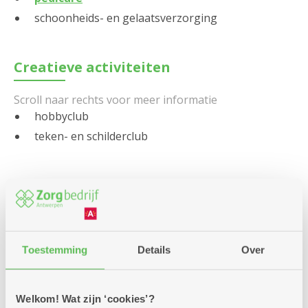
schoonheids- en gelaatsverzorging
Creatieve activiteiten
hobbyclub
teken- en schilderclub
Samen in beweging
aquagym
Toestemming
Details
Over
biljarten (met club)
bodymix
bodybalance
Welkom! Wat zijn ‘cookies’?