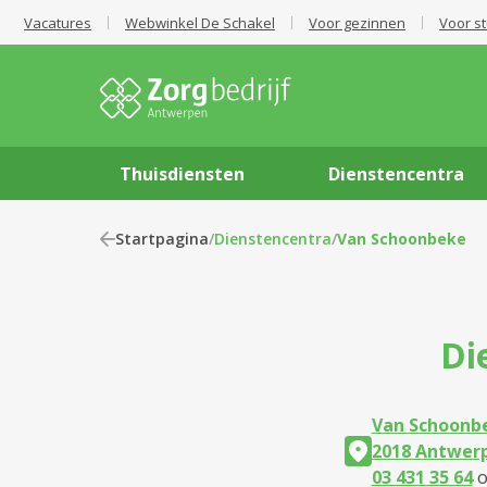
Vacatures
Webwinkel De Schakel
Voor gezinnen
Voor s
Thuisdiensten
Dienstencentra
Startpagina
/
Dienstencentra
/
Van Schoonbeke
Di
Van Schoonb
2018 Antwer
03 431 35 64
o