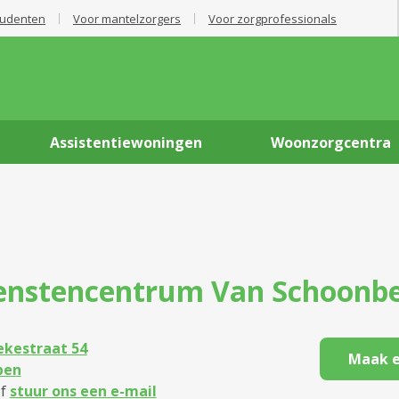
tudenten
Voor mantelzorgers
Voor zorgprofessionals
Assistentiewoningen
Woonzorgcentra
enstencentrum
Van Schoonb
ekestraat 54
Maak e
pen
f
stuur ons een e-mail