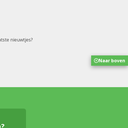
atste nieuwtjes?
Naar boven
n?