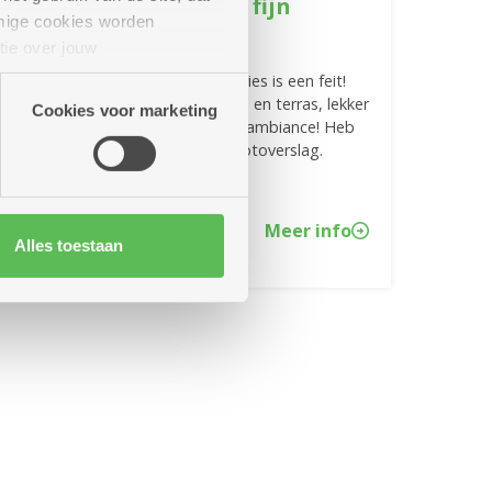
Sint Andries beleefde fijn
mige cookies worden
openingsfeest
tie over jouw
artners kunnen deze gegevens
De officiële opening van Sint Andries is een feit!
Goed voor 'n tjokvolle buurtbistro en terras, lekker
Cookies voor marketing
eten, lentezon en volop muzikale ambiance! Heb
je 't gemist? Bekijk hier dan het fotoverslag.
Meer info
Alles toestaan