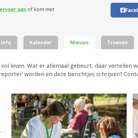
ervoer aan
of kom met
Face
 info
Kalender
Nieuws
Troeven
l leven. Wat er allemaal gebeurt, daar vertellen we
‘reporter’ worden en deze berichtjes schrijven? Cont