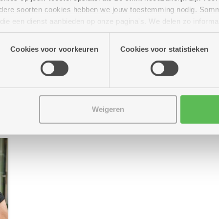
Swingend buurtfeest in Ekeren
andere soorten cookies hebben we jouw toestemming nodig. Som
n die een dienst aanbieden op onze pagina's. We delen zo informa
Zaterdag 27 juni trappen woonzorgcentrum Hof
De Beuken & dienstencentrum Blankenberg de
n onze site voor social media, advertenties en analyse. Deze p
zomervakantie op gang met een buurtfeest. Met
atie die je aan hen verstrekte.
Cookies voor voorkeuren
Cookies voor statistieken
pop-upmarkt, BBQ en optreden Celien Hermans.
Iedereen welkom!
Meer info
Weigeren