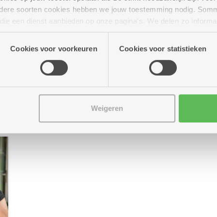
Swingend buurtfeest in Ekeren
andere soorten cookies hebben we jouw toestemming nodig. Som
n die een dienst aanbieden op onze pagina's. We delen zo informa
Zaterdag 27 juni trappen woonzorgcentrum Hof
De Beuken & dienstencentrum Blankenberg de
n onze site voor social media, advertenties en analyse. Deze p
zomervakantie op gang met een buurtfeest. Met
atie die je aan hen verstrekte.
Cookies voor voorkeuren
Cookies voor statistieken
pop-upmarkt, BBQ en optreden Celien Hermans.
Iedereen welkom!
Meer info
Weigeren