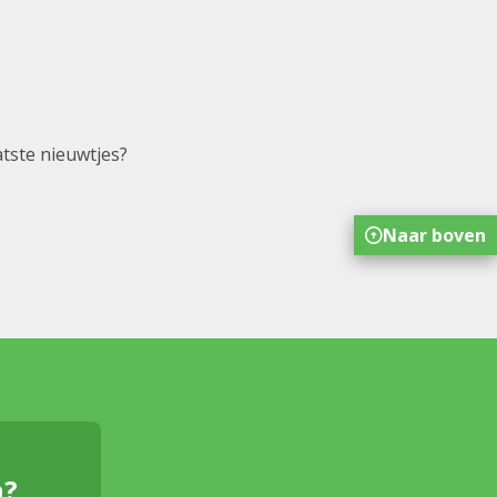
atste nieuwtjes?
Naar boven
n?