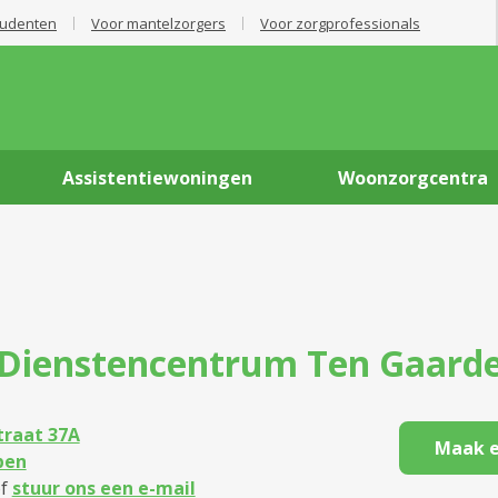
tudenten
Voor mantelzorgers
Voor zorgprofessionals
Assistentiewoningen
Woonzorgcentra
Dienstencentrum
Ten Gaard
raat 37A
Maak e
pen
f
stuur ons een e-mail