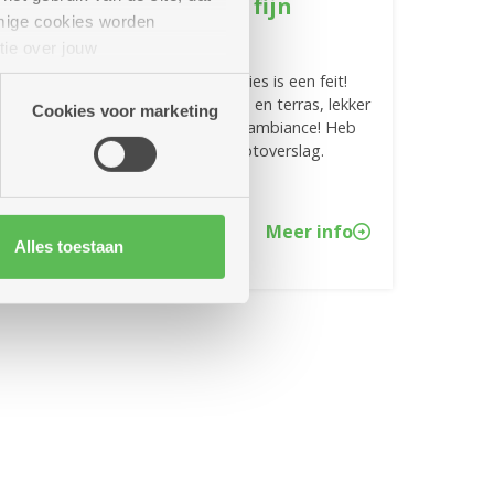
Sint Andries beleefde fijn
mige cookies worden
openingsfeest
tie over jouw
artners kunnen deze gegevens
De officiële opening van Sint Andries is een feit!
Goed voor 'n tjokvolle buurtbistro en terras, lekker
Cookies voor marketing
eten, lentezon en volop muzikale ambiance! Heb
je 't gemist? Bekijk hier dan het fotoverslag.
Meer info
Alles toestaan