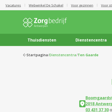
Vacatures
Webwinkel De Schakel
Voor gezinnen
Voor s
Thuisdiensten
Dienstencentra
Startpagina
/
Dienstencentra
/
Ten Gaarde
Boomgaardst
2018 Antwer
03 431 37 30
o