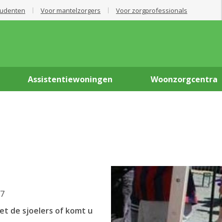
tudenten
Voor mantelzorgers
Voor zorgprofessionals
Assistentiewoningen
Woonzorgcentra
27
t de sjoelers of komt u