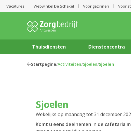
Vacatures
Webwinkel De Schakel
Voor gezinnen
Voor s
Thuisdiensten
Dienstencentra
Startpagina
/
Activiteiten
/
Sjoelen
/
Sjoelen
Sjoelen
Wekelijks op maandag tot 31 december 20
Komt u eens deelnemen in de cafetaria me