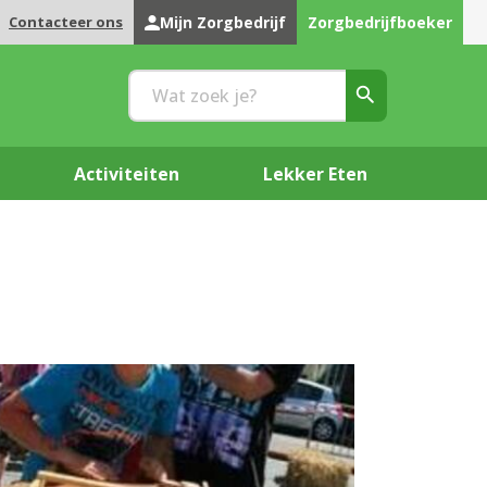
Contacteer ons
Mijn Zorgbedrijf
Zorgbedrijfboeker
Activiteiten
Lekker Eten