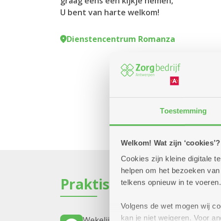
graag eens een kijkje nemen,
U bent van harte welkom!
Dienstencentrum Romanza
Toestemming
Welkom! Wat zijn ‘cookies’?
Cookies zijn kleine digitale
helpen om het bezoeken van w
Praktisch
telkens opnieuw in te voeren.
Volgens de wet mogen wij cook
kan je niet weigeren. Voor 
Wekelijks op maandag tot 31 decemb