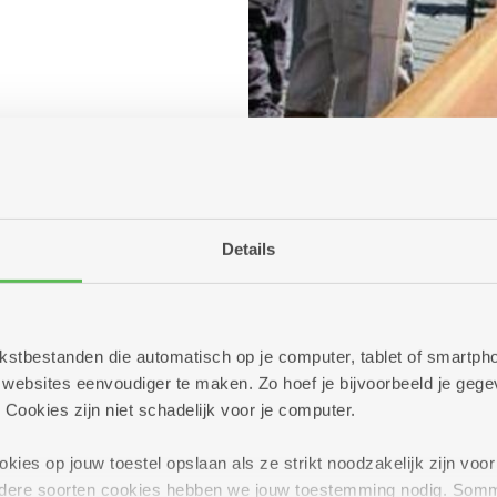
Details
 tekstbestanden die automatisch op je computer, tablet of smart
ebsites eenvoudiger te maken. Zo hoef je bijvoorbeeld je gegev
 Cookies zijn niet schadelijk voor je computer.
ies op jouw toestel opslaan als ze strikt noodzakelijk zijn voor 
andere soorten cookies hebben we jouw toestemming nodig. Som
er
14.00 uur tot 16.00