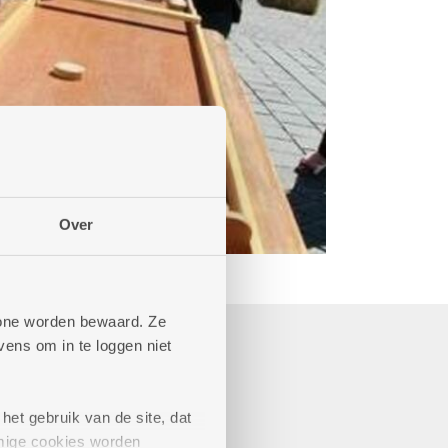
Over
phone worden bewaard. Ze
ens om in te loggen niet
het gebruik van de site, dat
mige cookies worden