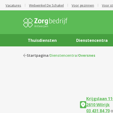
Vacatures
Webwinkel De Schakel
Voor gezinnen
Voor s
Thuisdiensten
Dienstencentra
Startpagina
/
Dienstencentra
/
Oversnes
Krijgslaan 11
2610 Wilrijk
03 431 84 70
o