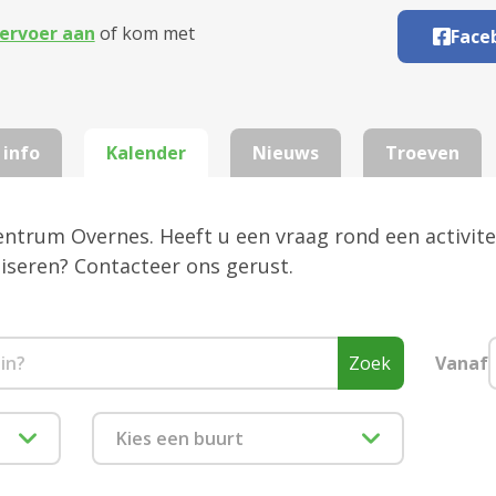
ervoer aan
of kom met
Face
 info
Kalender
Nieuws
Troeven
centrum Overnes. Heeft u een vraag rond een activite
aniseren? Contacteer ons gerust.
Zoek
Vanaf
Kies een buurt
1880 Kapelle-op-den-Bos