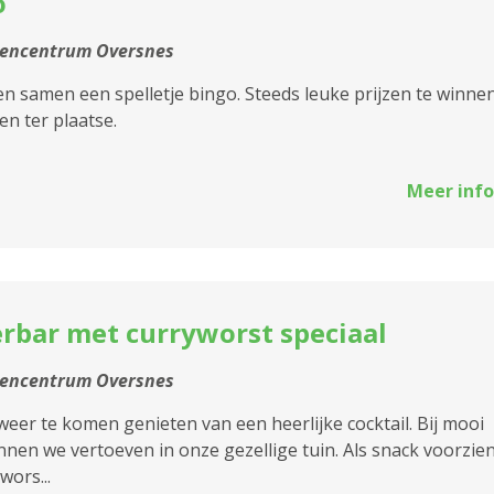
o
2170 Merksem
tencentrum Oversnes
2180 Ekeren
n samen een spelletje bingo. Steeds leuke prijzen te winnen
2600 Berchem
en ter plaatse.
2610 Wilrijk
Meer info
2660 Hoboken
2950 Kapellen
rbar met curryworst speciaal
tencentrum Oversnes
weer te komen genieten van een heerlijke cocktail. Bij mooi
nen we vertoeven in onze gezellige tuin. Als snack voorzie
wors...