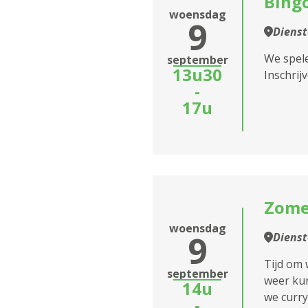
Bing
woensdag
9
Diens
We spele
september
13u30
Inschrijv
-
17u
Zome
woensdag
9
Diens
Tijd om 
september
weer kun
14u
we curry
-