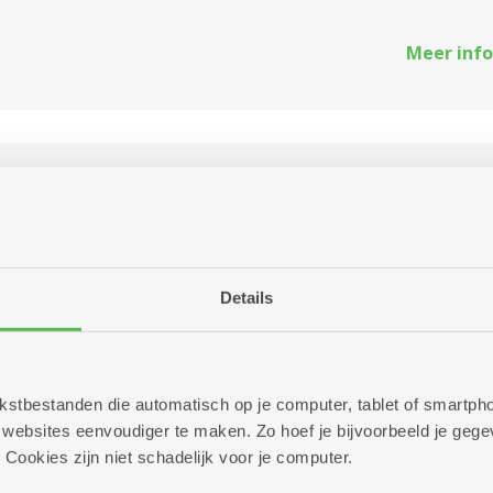
Meer info
schilderen
tencentrum Oversnes
in groep zijdeschilderen en breng je eigen materiaal mee.
Details
Meer info
 tekstbestanden die automatisch op je computer, tablet of smart
ebsites eenvoudiger te maken. Zo hoef je bijvoorbeeld je gegev
 Cookies zijn niet schadelijk voor je computer.