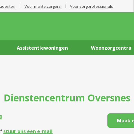
tudenten
Voor mantelzorgers
Voor zorgprofessionals
Assistentiewoningen
Woonzorgcentra
Dienstencentrum
Oversnes
0
Maak e
f
stuur ons een e-mail