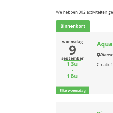
Culinair
We hebben 302 activiteiten g
Eropuit
Binnenkort
Feest en dans
woensdag
Markt
Aqua
9
Spel
Diens
Sluiten
september
13u
Informatiesessie
Creatief
-
assistentiewoningen
16u
Zitdagen klantendien
Elke woensdag