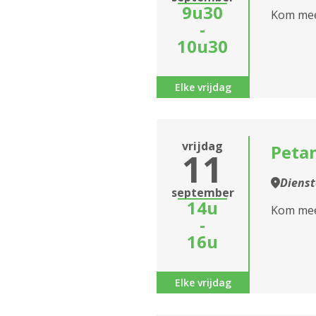
9u30
Kom mee 
-
10u30
Elke vrijdag
vrijdag
Peta
11
Diens
september
14u
Kom mee
-
16u
Elke vrijdag