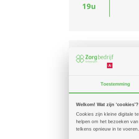
19u
donderdag
Zijde
10
Diens
september
13u
Kom mee 
Toestemming
-
16u
Welkom! Wat zijn ‘cookies’?
Elke donderdag
Cookies zijn kleine digitale
helpen om het bezoeken van w
telkens opnieuw in te voeren.
donderdag