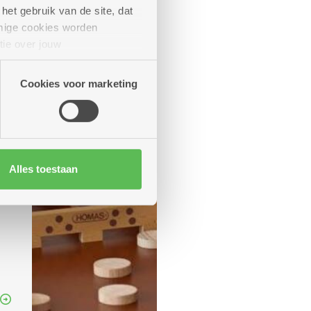
het gebruik van de site, dat
mige cookies worden
tie over jouw
artners kunnen deze gegevens
Cookies voor marketing
Alles toestaan