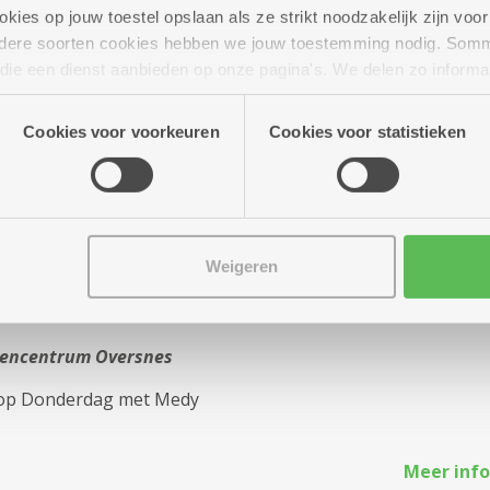
rtclub
ies op jouw toestel opslaan als ze strikt noodzakelijk zijn voor 
andere soorten cookies hebben we jouw toestemming nodig. Som
tencentrum Oversnes
n die een dienst aanbieden op onze pagina's. We delen zo informa
nsdag en donderdag
n onze site voor social media, advertenties en analyse. Deze p
atie die je aan hen verstrekte.
Cookies voor voorkeuren
Cookies voor statistieken
Meer info
Weigeren
en
tencentrum Oversnes
 op Donderdag met Medy
Meer info