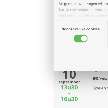
Bilja
10
Volgens de wet mogen wij cook
kan je niet weigeren. Voor 
Diens
september
geplaatst door derde partije
13u
Elke di
(geanonimiseerd) gebruik va
Toestemmingsselectie
-
combineren met andere inform
Noodzakelijke cookies
17u
Elke donderdag
donderdag
Sjoel
10
Diens
september
13u30
Sjoelen
-
16u30