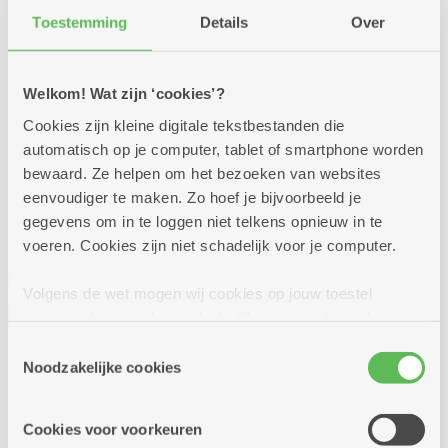
Toestemming
Details
Over
Welkom! Wat zijn ‘cookies’?
Cookies zijn kleine digitale tekstbestanden die
automatisch op je computer, tablet of smartphone worden
bewaard. Ze helpen om het bezoeken van websites
eenvoudiger te maken. Zo hoef je bijvoorbeeld je
gegevens om in te loggen niet telkens opnieuw in te
voeren. Cookies zijn niet schadelijk voor je computer.
24/06/2026
Volgens de wet mogen wij cookies op jouw toestel
Doe mee met de fiets- en
opslaan als ze strikt noodzakelijk zijn voor het gebruik
fotozoektocht
van de site, dat kan je niet weigeren. Voor andere soorten
Toestemmingsselectie
cookies hebben we jouw toestemming nodig. Sommige
Noodzakelijke cookies
Doe mee met onze zomerse fiets- en fotozoektocht.
cookies worden geplaatst door derde partijen die een
Fiets langs 27 brasserieën en buurtbistro's en match de
juiste foto's. Fietsfun verzekerd, en wie weet win je
dienst aanbieden op onze pagina's. We delen zo
Cookies voor voorkeuren
zelfs een prijs!
informatie over jouw (geanonimiseerd) gebruik van onze