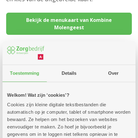
Bekijk de menukaart van Kombine
Molengeest
Kom je met een groter gezelschap? Vraag gerust naar
onze groepsformules. Natuurlijk zorgen we ook
graag voor een diner, buffet of receptie op maat van
Toestemming
Details
Over
je groep of gelegenheid. Vertel ons wat je zoekt en we
denken met je mee.
Welkom! Wat zijn ‘cookies’?
Cookies zijn kleine digitale tekstbestanden die
automatisch op je computer, tablet of smartphone worden
bewaard. Ze helpen om het bezoeken van websites
eenvoudiger te maken. Zo hoef je bijvoorbeeld je
gegevens om in te loggen niet telkens opnieuw in te