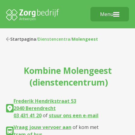
Menu
Startpagina
/
Dienstencentra
/
Molengeest
Kombine
Molengeest
(dienstencentrum)
Frederik Hendrikstraat 53
2040 Berendrecht
03 431 41 20
of
stuur ons een e-mail
Vraag jouw vervoer aan
of kom met
tram of bus