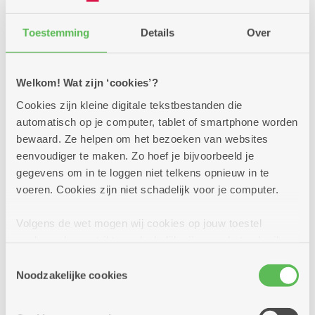
Toestemming
Details
Over
Welkom! Wat zijn ‘cookies’?
Cookies zijn kleine digitale tekstbestanden die
automatisch op je computer, tablet of smartphone worden
bewaard. Ze helpen om het bezoeken van websites
eenvoudiger te maken. Zo hoef je bijvoorbeeld je
gegevens om in te loggen niet telkens opnieuw in te
voeren. Cookies zijn niet schadelijk voor je computer.
Volgens de wet mogen wij cookies op jouw toestel
24/06/2026
opslaan als ze strikt noodzakelijk zijn voor het gebruik
Doe mee met de fiets- en
van de site, dat kan je niet weigeren. Voor andere soorten
Toestemmingsselectie
fotozoektocht
cookies hebben we jouw toestemming nodig. Sommige
Noodzakelijke cookies
cookies worden geplaatst door derde partijen die een
Doe mee met onze zomerse fiets- en fotozoektocht.
dienst aanbieden op onze pagina's. We delen zo
Fiets langs 27 brasserieën en buurtbistro's en match de