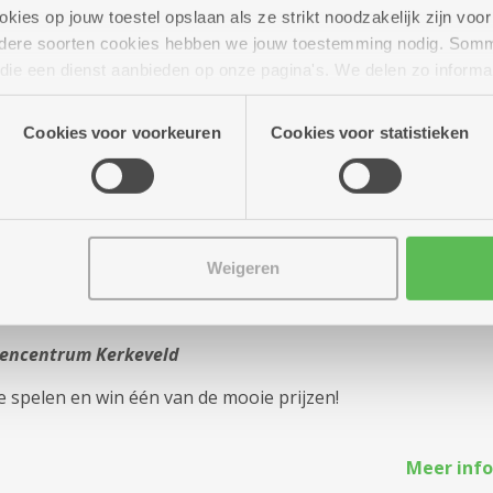
ies op jouw toestel opslaan als ze strikt noodzakelijk zijn voor 
tencentrum Kerkeveld
andere soorten cookies hebben we jouw toestemming nodig. Som
inschrijven kan tot 10/09/26. Hespenrolletjes met witloof en
n die een dienst aanbieden op onze pagina's. We delen zo informa
s.
n onze site voor social media, advertenties en analyse. Deze p
atie die je aan hen verstrekte.
Cookies voor voorkeuren
Cookies voor statistieken
Meer info
Weigeren
o Onder Ons
tencentrum Kerkeveld
spelen en win één van de mooie prijzen!
Meer info