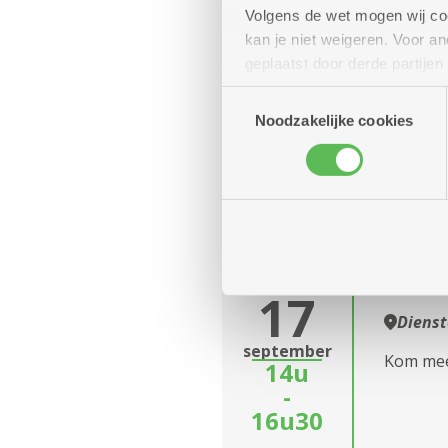
17
Volgens de wet mogen wij cook
Diens
kan je niet weigeren. Voor 
10 euro 
september
geplaatst door derde partije
12u
kaassau
(geanonimiseerd) gebruik va
Toestemmingsselectie
-
combineren met andere inform
Noodzakelijke cookies
13u
Bing
donderdag
17
Diens
september
Kom mee 
14u
-
16u30