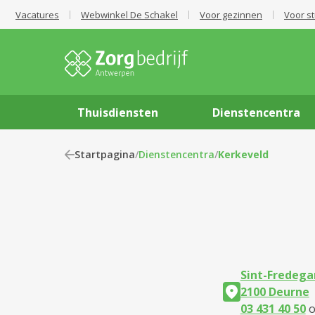
Vacatures
Webwinkel De Schakel
Voor gezinnen
Voor s
Thuisdiensten
Dienstencentra
Startpagina
/
Dienstencentra
/
Kerkeveld
Sint-Fredega
2100 Deurne
03 431 40 50
o