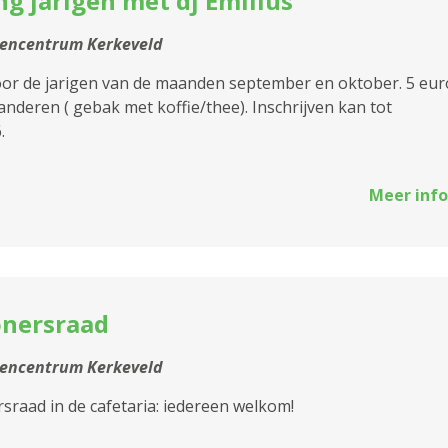
ng jarigen met dj Emilius
2170 Merksem
tencentrum Kerkeveld
2180 Ekeren
oor de jarigen van de maanden september en oktober. 5 eur
2600 Berchem
anderen ( gebak met koffie/thee). Inschrijven kan tot
.
2610 Wilrijk
2660 Hoboken
Meer info
2950 Kapellen
nersraad
tencentrum Kerkeveld
raad in de cafetaria: iedereen welkom!