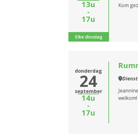
13u
Kom geze
-
17u
Elke dinsdag
Rumm
donderdag
24
Diens
Jeannin
september
14u
welkom!
-
17u