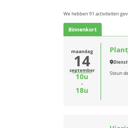
Culinair
We hebben 91 activiteiten ge
Eropuit
Binnenkort
Feest en dans
Infosessie
Plan
maandag
14
Markt
Diens
Sluiten
september
Optreden
Steun de
10u
-
Spel
18u
Informatiesessie
assistentiewoningen
Zitdagen klantendien