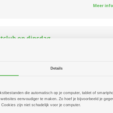
Meer info
rtclub op dinsdag
tencentrum Kerkeveld
llig meespelen met onze biljartclub, elke dinsdagnamiddag
Details
Meer info
 tekstbestanden die automatisch op je computer, tablet of smart
ebsites eenvoudiger te maken. Zo hoef je bijvoorbeeld je gegev
 Cookies zijn niet schadelijk voor je computer.
epaste middagmaal Bingo