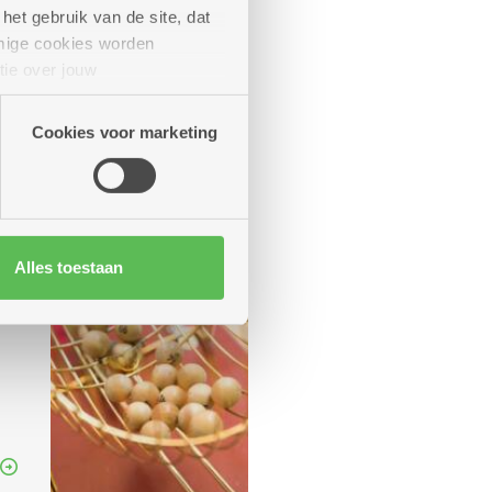
het gebruik van de site, dat
mige cookies worden
tie over jouw
artners kunnen deze gegevens
Cookies voor marketing
Alles toestaan