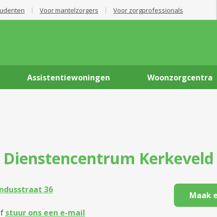
tudenten
Voor mantelzorgers
Voor zorgprofessionals
Assistentiewoningen
Woonzorgcentra
Dienstencentrum
Kerkeveld
ndusstraat 36
Maak e
f
stuur ons een e-mail