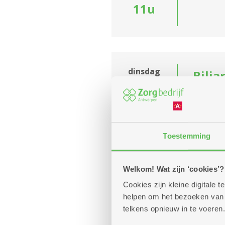
11u
dinsdag
Bilja
15
Diens
september
13u
Kom geze
-
17u
Toestemming
Elke dinsdag
Welkom! Wat zijn ‘cookies’?
Cookies zijn kleine digitale
helpen om het bezoeken van w
telkens opnieuw in te voeren.
Aang
donderdag