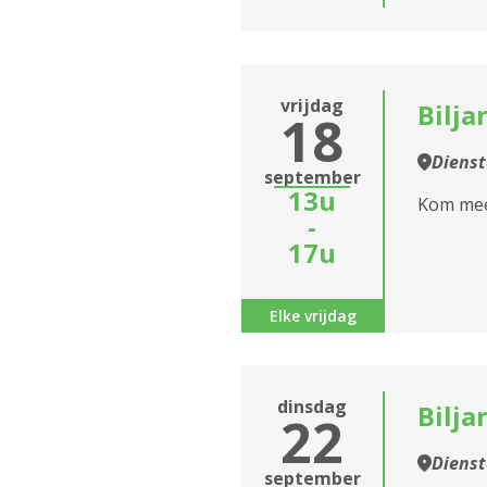
vrijdag
Bilja
18
Diens
september
13u
Kom mees
-
17u
Elke vrijdag
dinsdag
Bilja
22
Diens
september