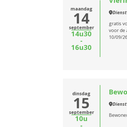
Vieri
maandag
14
Diens
gratis v
september
voor de 
14u30
10/09/26
-
16u30
Bewo
dinsdag
15
Diens
september
Bewoners
10u
-