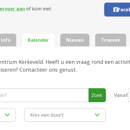
ervoer aan
of kom met
Face
 info
Kalender
Nieuws
Troeven
centrum Kerkeveld. Heeft u een vraag rond een activi
aniseren? Contacteer ons gerust.
Zoek
Vanaf
Kies een buurt
1880 Kapelle-op-den-Bos