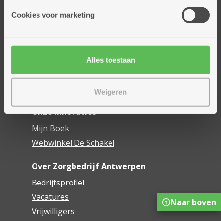
Onze diensten
Cookies voor marketing
Thuisdiensten
Dienstencentra
Assistentiewoningen
Woonzorgcentra
Alles toestaan
Financieel comfort
Mijn Zorgbedrijf
Weigeren
Onze innovaties
Mijn Boek
Webwinkel De Schakel
Over Zorgbedrijf Antwerpen
Bedrijfsprofiel
Vacatures
Naar boven
Vrijwilligers