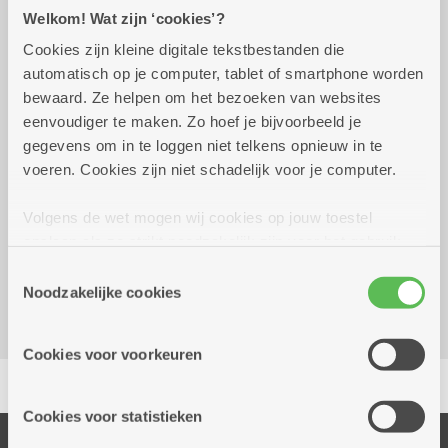
Welkom! Wat zijn ‘cookies’?
Cookies zijn kleine digitale tekstbestanden die
Praktisch
automatisch op je computer, tablet of smartphone worden
bewaard. Ze helpen om het bezoeken van websites
eenvoudiger te maken. Zo hoef je bijvoorbeeld je
Wekelijks op donderdag tot 31
13.30 uur tot
gegevens om in te loggen niet telkens opnieuw in te
december 2026
16.00 uur
voeren. Cookies zijn niet schadelijk voor je computer.
GRATIS
Volgens de wet mogen wij cookies op jouw toestel
opslaan als ze strikt noodzakelijk zijn voor het gebruik
Dienstencentrum Hof Ter Beke
van de site, dat kan je niet weigeren. Voor andere soorten
Balansstraat 23A
Toestemmingsselectie
cookies hebben we jouw toestemming nodig. Sommige
Noodzakelijke cookies
2018 Antwerpen
cookies worden geplaatst door derde partijen die een
dienst aanbieden op onze pagina's. We delen zo
Cookies voor voorkeuren
informatie over jouw (geanonimiseerd) gebruik van onze
Delen
site voor social media, advertenties en analyse. Deze
partners kunnen deze gegevens combineren met andere
Cookies voor statistieken
informatie die je aan hen verstrekte.