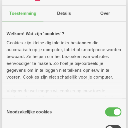
Toestemming
Details
Over
Welkom! Wat zijn ‘cookies’?
Cookies zijn kleine digitale tekstbestanden die
automatisch op je computer, tablet of smartphone worden
bewaard. Ze helpen om het bezoeken van websites
eenvoudiger te maken. Zo hoef je bijvoorbeeld je
gegevens om in te loggen niet telkens opnieuw in te
voeren. Cookies zijn niet schadelijk voor je computer.
Volgens de wet mogen wij cookies op jouw toestel
24/06/2026
opslaan als ze strikt noodzakelijk zijn voor het gebruik
Doe mee met de fiets- en
van de site, dat kan je niet weigeren. Voor andere soorten
Toestemmingsselectie
fotozoektocht
cookies hebben we jouw toestemming nodig. Sommige
Noodzakelijke cookies
cookies worden geplaatst door derde partijen die een
Doe mee met onze zomerse fiets- en fotozoektocht.
dienst aanbieden op onze pagina's. We delen zo
Fiets langs 27 brasserieën en buurtbistro's en match de