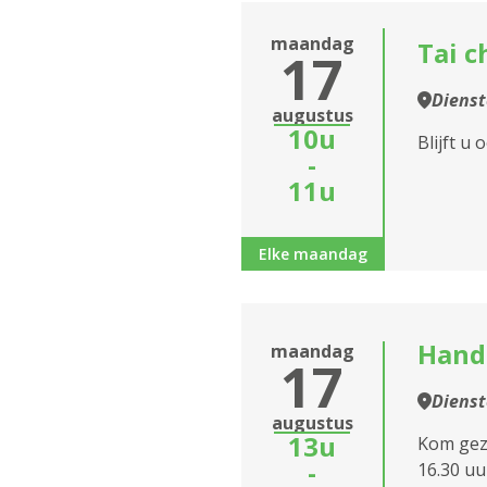
maandag
Tai 
17
Diens
augustus
10u
Blijft u
-
11u
Elke maandag
Hand
maandag
17
Diens
augustus
13u
Kom geze
-
16.30 uu