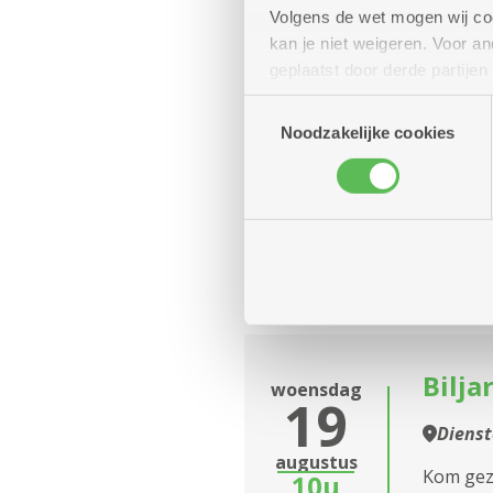
Volgens de wet mogen wij cook
kan je niet weigeren. Voor 
Hand
dinsdag
18
geplaatst door derde partije
(geanonimiseerd) gebruik va
Diens
Toestemmingsselectie
combineren met andere inform
augustus
Noodzakelijke cookies
14u
Houdt u
-
een kijk
16u
Elke dinsdag
Bilja
woensdag
19
Diens
augustus
Kom geze
10u