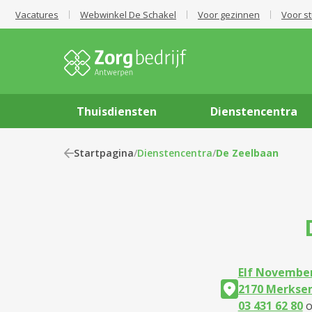
Vacatures
Webwinkel De Schakel
Voor gezinnen
Voor s
Thuisdiensten
Dienstencentra
Startpagina
/
Dienstencentra
/
De Zeelbaan
Elf November
2170 Merkse
03 431 62 80
o