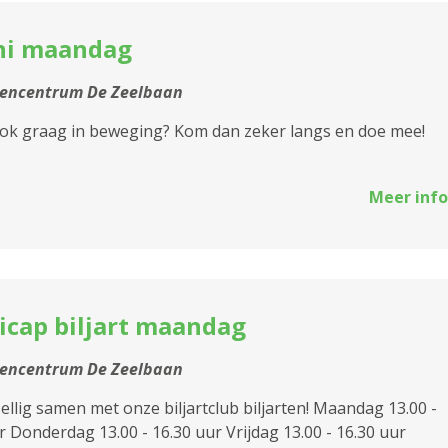
2170 Merksem
chi maandag
2180 Ekeren
tencentrum De Zeelbaan
2600 Berchem
 ook graag in beweging? Kom dan zeker langs en doe mee!
2610 Wilrijk
2660 Hoboken
Meer info
2950 Kapellen
icap biljart maandag
tencentrum De Zeelbaan
llig samen met onze biljartclub biljarten! Maandag 13.00 -
r Donderdag 13.00 - 16.30 uur Vrijdag 13.00 - 16.30 uur