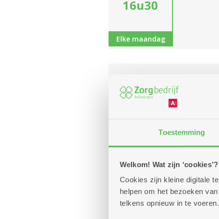
16u30
Elke maandag
Bilja
dinsdag
18
Diens
augustus
Kom geze
10u
Toestemming
13.00 uu
-
Donderda
17u
Welkom! Wat zijn ‘cookies’?
Cookies zijn kleine digitale
helpen om het bezoeken van w
Elke dinsdag
telkens opnieuw in te voeren.