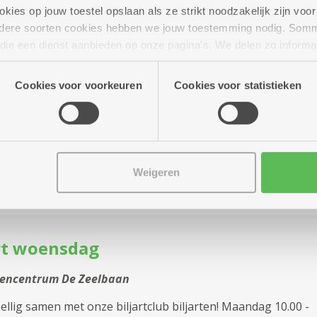
ies op jouw toestel opslaan als ze strikt noodzakelijk zijn voor 
andere soorten cookies hebben we jouw toestemming nodig. Som
werk met Klaas
n die een dienst aanbieden op onze pagina's. We delen zo informa
n onze site voor social media, advertenties en analyse. Deze p
tencentrum De Zeelbaan
atie die je aan hen verstrekte.
Cookies voor voorkeuren
Cookies voor statistieken
 ook zoveel van borduren, haken of breien? Kom dan eens
je nemen en doe mee!
Meer info
Weigeren
rt woensdag
tencentrum De Zeelbaan
llig samen met onze biljartclub biljarten! Maandag 10.00 -