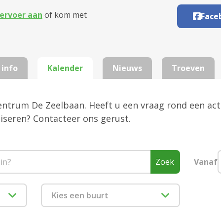
ervoer aan
of kom met
Face
 info
Kalender
Nieuws
Troeven
centrum De Zeelbaan. Heeft u een vraag rond een acti
aniseren? Contacteer ons gerust.
Zoek
Vanaf
Kies een buurt
1880 Kapelle-op-den-Bos