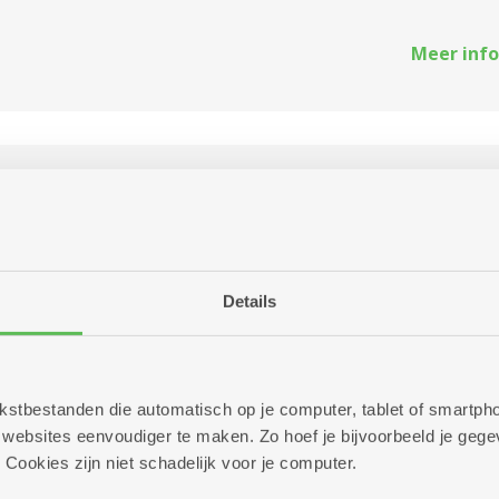
Meer info
rt dinsdag
tencentrum De Zeelbaan
llig samen met onze biljartclub biljarten! Maandag 10.00 -
Details
r Dinsdag 10.00 - 17.00 uur Woensdag 10.00 - 17.00 uur
g 10.00 ...
 tekstbestanden die automatisch op je computer, tablet of smart
Meer info
ebsites eenvoudiger te maken. Zo hoef je bijvoorbeeld je gegev
 Cookies zijn niet schadelijk voor je computer.