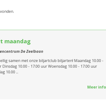
2000 Antwerpen
evonden.
2018 Antwerpen
2020 Antwerpen
art maandag
2030 Antwerpen
2040 Berendrecht
tencentrum De Zeelbaan
Sluiten
llig samen met onze biljartclub biljarten! Maandag 10.00 -
2050 Antwerpen-
r Dinsdag 10.00 - 17.00 uur Woensdag 10.00 - 17.00 uur
Linkeroever
g 10.00 ...
2060 Antwerpen
2100 Antwerpen
Meer info
st
2140 Borgerhout