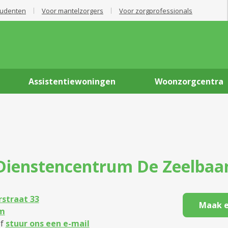
tudenten
Voor mantelzorgers
Voor zorgprofessionals
Assistentiewoningen
Woonzorgcentra
Dienstencentrum
De Zeelbaa
straat 33
Maak e
m
f
stuur ons een e-mail