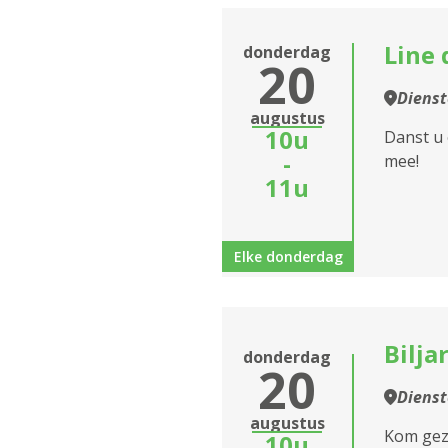
Line 
donderdag
20
Diens
augustus
10u
Danst u 
-
mee!
11u
Elke donderdag
Bilja
donderdag
20
Diens
augustus
Kom geze
10u