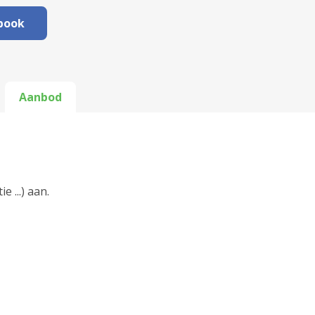
book
Aanbod
 ...) aan.