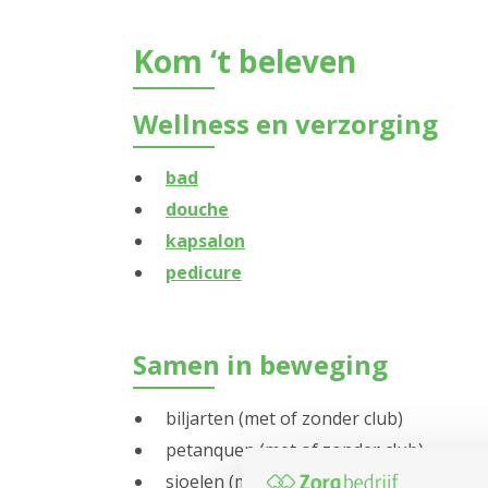
Kom ‘t beleven
Wellness en verzorging
bad
douche
kapsalon
pedicure
Samen in beweging
biljarten (met of zonder club)
petanquen (met of zonder club)
sjoelen (met of zonder club)