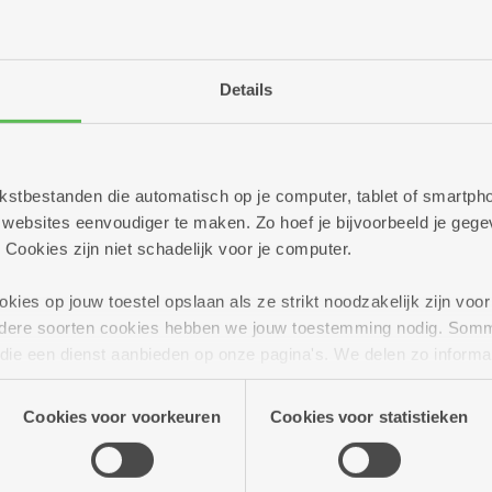
Details
 tekstbestanden die automatisch op je computer, tablet of smart
ebsites eenvoudiger te maken. Zo hoef je bijvoorbeeld je gegev
 Cookies zijn niet schadelijk voor je computer.
ies op jouw toestel opslaan als ze strikt noodzakelijk zijn voor 
andere soorten cookies hebben we jouw toestemming nodig. Som
n die een dienst aanbieden op onze pagina's. We delen zo informa
n onze site voor social media, advertenties en analyse. Deze p
atie die je aan hen verstrekte.
Cookies voor voorkeuren
Cookies voor statistieken