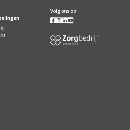
Volg ons op
pelingen
ijf
en