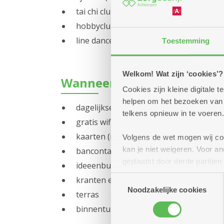
tai chi club
hobbyclub
line dance club
Toestemming
Welkom! Wat zijn ‘cookies’?
Wanneer u maar wilt:
Cookies zijn kleine digitale
helpen om het bezoeken van w
dagelijkse krant om te lezen
telkens opnieuw in te voeren.
gratis wifi
kaarten (met of zonder club)
Volgens de wet mogen wij cook
kan je niet weigeren. Voor 
bancontact
geplaatst door derde partije
ideeenbus
(geanonimiseerd) gebruik va
Toestemmingsselectie
kranten en tijdschriften
combineren met andere inform
Noodzakelijke cookies
terras
binnentuin