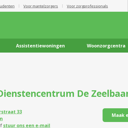
tudenten
Voor mantelzorgers
Voor zorgprofessionals
Assistentiewoningen
Woonzorgcentra
Dienstencentrum
De Zeelbaa
straat 33
Maak e
m
f
stuur ons een e-mail