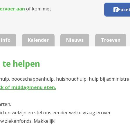
ervoer aan
of kom met
Face
 info
Kalender
Nieuws
Troeven
 te helpen
ulp, boodschappenhulp, huishoudhulp, hulp bij administratie
ack of middagmenu eten.
rten.
d en welzijn en stel ons eender welke vraag erover.
w ziekenfonds. Makkelijk!