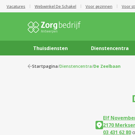
Vacatures
Webwinkel De Schakel
Voor gezinnen
Voor s
Thuisdiensten
Dienstencentra
Startpagina
/
Dienstencentra
/
De Zeelbaan
Elf November
2170 Merkse
03 431 62 80
o