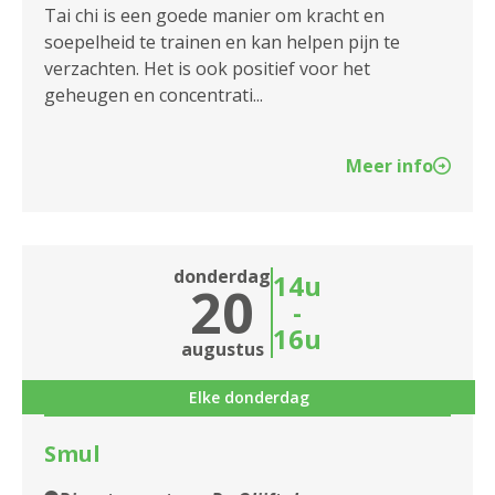
2140 Borgerhout
Tai chi is een goede manier om kracht en
soepelheid te trainen en kan helpen pijn te
2170 Merksem
verzachten. Het is ook positief voor het
geheugen en concentrati...
2180 Ekeren
2600 Berchem
Meer info
2610 Wilrijk
2660 Hoboken
donderdag
14u
20
2950 Kapellen
-
16u
augustus
Elke donderdag
Smul