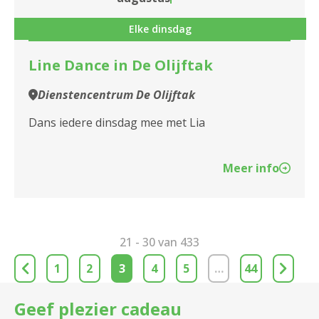
Elke dinsdag
Line Dance in De Olijftak
Dienstencentrum De Olijftak
Dans iedere dinsdag mee met Lia
Meer info
21 - 30 van 433
1
2
3
4
5
…
44
Geef plezier cadeau