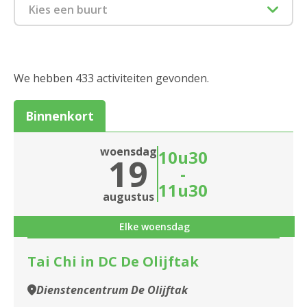
Culinair
Kies een buurt
Feest en dans
1880 Kapelle-op-den-Bos
Spel
2000 Antwerpen
We hebben 433 activiteiten gevonden.
Moederdag
2018 Antwerpen
Binnenkort
Informatiesessie assistentiewoningen
2020 Antwerpen
Zitdagen klantendienst
woensdag
10u30
Sluiten
19
2030 Antwerpen
-
11u30
2040 Berendrecht
Sluiten
augustus
2050 Antwerpen-Linkeroever
Elke woensdag
2060 Antwerpen
Tai Chi in DC De Olijftak
2100 Antwerpen
Dienstencentrum De Olijftak