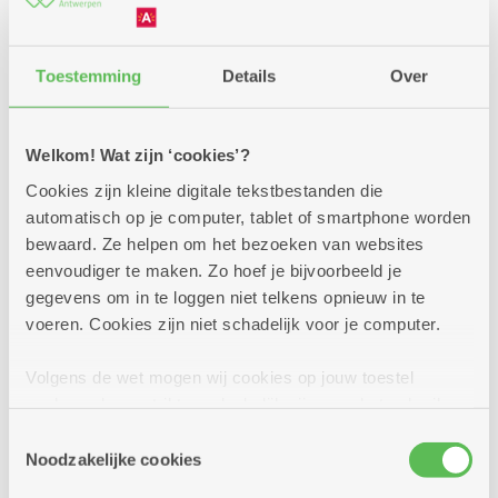
Sjoelen in De Olijftak
Dienstencentrum De Olijftak
Toestemming
Details
Over
Word jij 'De Olijftak Sjoelkampioen'? Kom dan
iedere maandag sjoelen in de cafetaria.
Welkom! Wat zijn ‘cookies’?
Cookies zijn kleine digitale tekstbestanden die
Meer info
automatisch op je computer, tablet of smartphone worden
bewaard. Ze helpen om het bezoeken van websites
eenvoudiger te maken. Zo hoef je bijvoorbeeld je
gegevens om in te loggen niet telkens opnieuw in te
dinsdag
voeren. Cookies zijn niet schadelijk voor je computer.
10u
25
-
Volgens de wet mogen wij cookies op jouw toestel
11u
augustus
opslaan als ze strikt noodzakelijk zijn voor het gebruik
van de site, dat kan je niet weigeren. Voor andere soorten
Toestemmingsselectie
Elke dinsdag
cookies hebben we jouw toestemming nodig. Sommige
Noodzakelijke cookies
cookies worden geplaatst door derde partijen die een