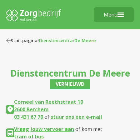
Menu
Startpagina
/
Dienstencentra
/
De Meere
Dienstencentrum
De Meere
VERNIEUWD
Corneel van Reethstraat 10
2600 Berchem
03 431 67 70
of
stuur ons een e-mail
Vraag jouw vervoer aan
of kom met
tram of bus