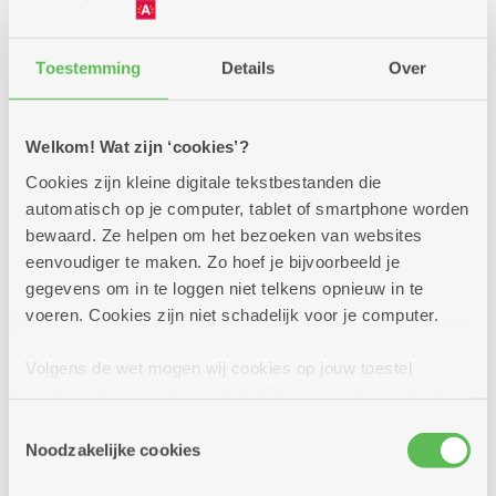
Toestemming
Details
Over
Welkom! Wat zijn ‘cookies’?
Cookies zijn kleine digitale tekstbestanden die
automatisch op je computer, tablet of smartphone worden
bewaard. Ze helpen om het bezoeken van websites
eenvoudiger te maken. Zo hoef je bijvoorbeeld je
gegevens om in te loggen niet telkens opnieuw in te
voeren. Cookies zijn niet schadelijk voor je computer.
Volgens de wet mogen wij cookies op jouw toestel
opslaan als ze strikt noodzakelijk zijn voor het gebruik
24/06/2026
van de site, dat kan je niet weigeren. Voor andere soorten
Doe mee met de fiets- en
Toestemmingsselectie
cookies hebben we jouw toestemming nodig. Sommige
Noodzakelijke cookies
fotozoektocht
cookies worden geplaatst door derde partijen die een