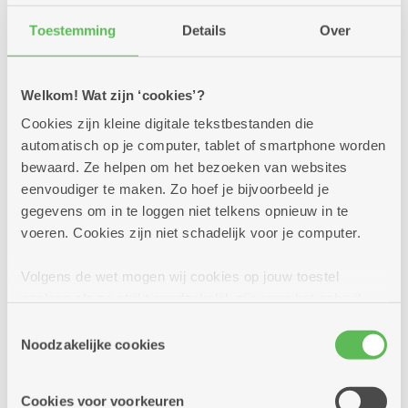
Toestemming
Details
Over
Welkom! Wat zijn ‘cookies’?
Cookies zijn kleine digitale tekstbestanden die
automatisch op je computer, tablet of smartphone worden
bewaard. Ze helpen om het bezoeken van websites
eenvoudiger te maken. Zo hoef je bijvoorbeeld je
gegevens om in te loggen niet telkens opnieuw in te
voeren. Cookies zijn niet schadelijk voor je computer.
Volgens de wet mogen wij cookies op jouw toestel
24/06/2026
Doe mee met de fiets- en
opslaan als ze strikt noodzakelijk zijn voor het gebruik
fotozoektocht
van de site, dat kan je niet weigeren. Voor andere soorten
Toestemmingsselectie
cookies hebben we jouw toestemming nodig. Sommige
Noodzakelijke cookies
Doe mee met onze zomerse fiets- en fotozoektocht.
cookies worden geplaatst door derde partijen die een
Fiets langs 27 brasserieën en buurtbistro's en match de
dienst aanbieden op onze pagina's. We delen zo
juiste foto's. Fietsfun verzekerd, en wie weet win je
Cookies voor voorkeuren
informatie over jouw (geanonimiseerd) gebruik van onze