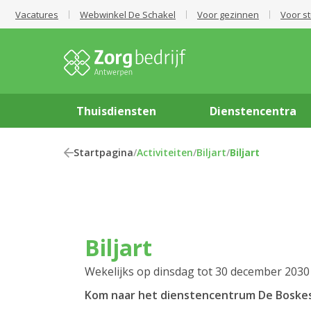
Vacatures
Webwinkel De Schakel
Voor gezinnen
Voor s
Thuisdiensten
Dienstencentra
Startpagina
/
Activiteiten
/
Biljart
/
Biljart
Biljart
Wekelijks op dinsdag tot 30 december 2030
Kom naar het dienstencentrum De Boskes v