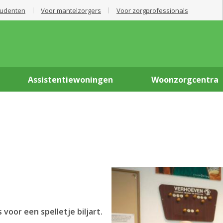
tudenten
Voor mantelzorgers
Voor zorgprofessionals
Assistentiewoningen
Woonzorgcentra
oor een spelletje biljart.