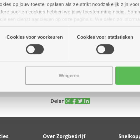
ies op jouw toestel opslaan als ze strikt noodzakelijk zijn voor 
andere soorten cookies hebben we jouw toestemming nodig. Som
n die een dienst aanbieden op onze pagina's. We delen zo informa
n onze site voor social media, advertenties en analyse. Deze p
r 2030
10.00 uur tot 17.00 uur
atie die je aan hen verstrekte.
Cookies voor voorkeuren
Cookies voor statistieken
Weigeren
Delen
ties
Over Zorgbedrijf
Snelkop