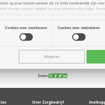
ies op jouw toestel opslaan als ze strikt noodzakelijk zijn voor 
andere soorten cookies hebben we jouw toestemming nodig. Som
n die een dienst aanbieden op onze pagina's. We delen zo informa
n onze site voor social media, advertenties en analyse. Deze p
030
10.00 uur tot 17.00 uur
atie die je aan hen verstrekte.
Cookies voor voorkeuren
Cookies voor statistieken
Weigeren
Delen
ties
Over Zorgbedrijf
Snelkop