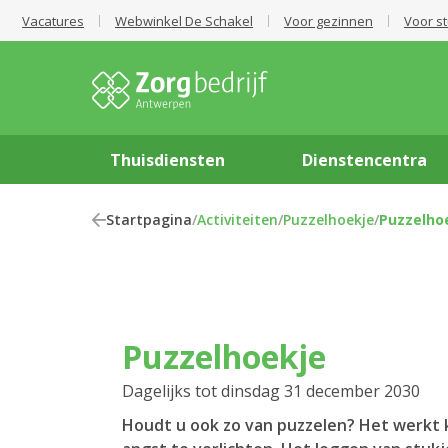
Vacatures
Webwinkel De Schakel
Voor gezinnen
Voor s
Thuisdiensten
Dienstencentra
Startpagina
/
Activiteiten
/
Puzzelhoekje
/
Puzzelho
Puzzelhoekje
Dagelijks tot dinsdag 31 december 2030
Houdt u ook zo van puzzelen? Het werkt 