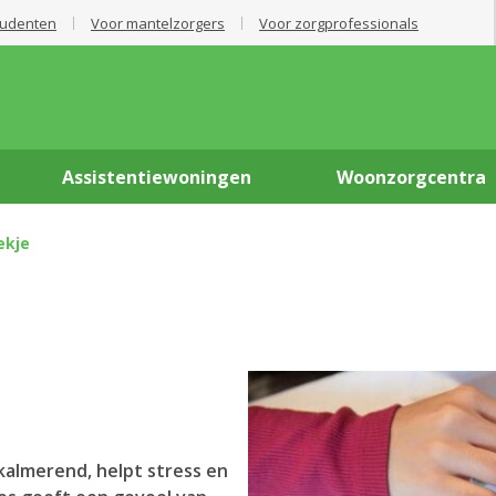
tudenten
Voor mantelzorgers
Voor zorgprofessionals
Assistentiewoningen
Woonzorgcentra
ekje
kalmerend, helpt stress en