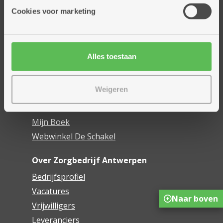
Thuisdiensten
Cookies voor marketing
Dienstencentra
Assistentiewoningen
Woonzorgcentra
Alles toestaan
Financieel comfort
Mijn Zorgbedrijf
Weigeren
Onze innovaties
Mijn Boek
Webwinkel De Schakel
Over Zorgbedrijf Antwerpen
Bedrijfsprofiel
Vacatures
Naar boven
Vrijwilligers
Leveranciers