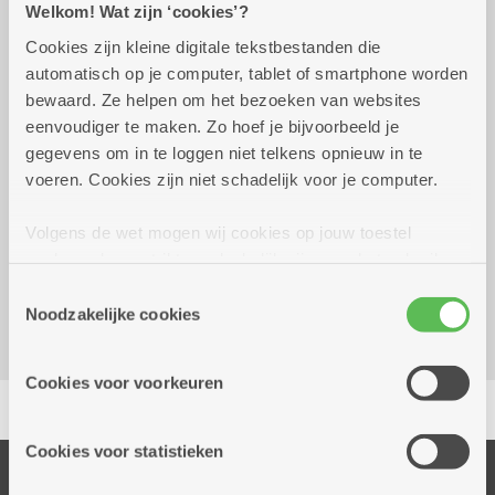
Welkom! Wat zijn ‘cookies’?
Cookies zijn kleine digitale tekstbestanden die
Praktisch
automatisch op je computer, tablet of smartphone worden
bewaard. Ze helpen om het bezoeken van websites
eenvoudiger te maken. Zo hoef je bijvoorbeeld je
Wekelijks op donderdag tot 1
09.00 uur tot
gegevens om in te loggen niet telkens opnieuw in te
december 2030
11.30 uur
voeren. Cookies zijn niet schadelijk voor je computer.
gratis
Volgens de wet mogen wij cookies op jouw toestel
Dienstencentrum De Boskes
opslaan als ze strikt noodzakelijk zijn voor het gebruik
Sint-Bernardsesteenweg 181
van de site, dat kan je niet weigeren. Voor andere soorten
Toestemmingsselectie
2020 Antwerpen
cookies hebben we jouw toestemming nodig. Sommige
Noodzakelijke cookies
cookies worden geplaatst door derde partijen die een
dienst aanbieden op onze pagina's. We delen zo
Cookies voor voorkeuren
Delen
informatie over jouw (geanonimiseerd) gebruik van onze
site voor social media, advertenties en analyse. Deze
partners kunnen deze gegevens combineren met andere
Cookies voor statistieken
informatie die je aan hen verstrekte.
Onze diensten