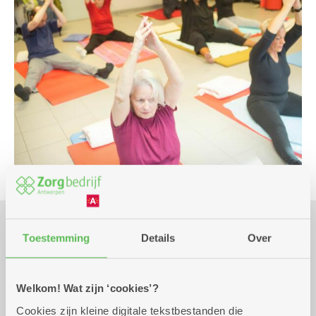
Toestemming
Details
Over
Praktisch
Welkom! Wat zijn ‘cookies’?
Wekelijks op maandag tot 31 december
18.00
Cookies zijn kleine digitale tekstbestanden die
2026
uur