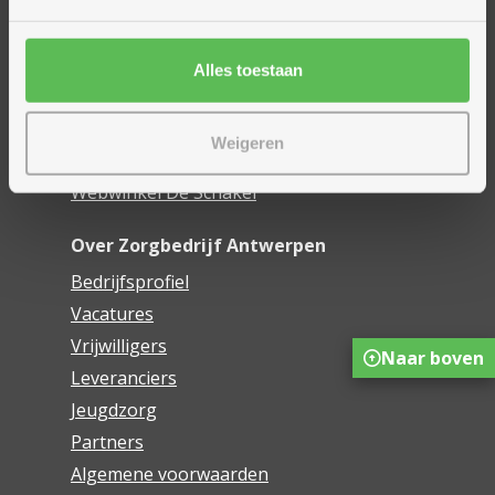
Woonzorgcentra
Financieel comfort
Mijn Zorgbedrijf
Alles toestaan
Onze innovaties
Weigeren
Mijn Boek
Webwinkel De Schakel
Over Zorgbedrijf Antwerpen
Bedrijfsprofiel
Vacatures
Vrijwilligers
Naar boven
Leveranciers
Jeugdzorg
Partners
Algemene voorwaarden