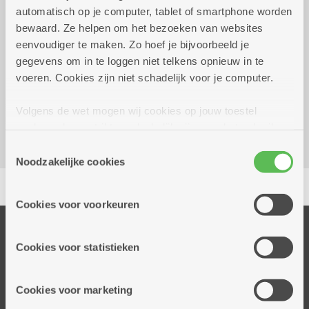
automatisch op je computer, tablet of smartphone worden
2 euro
bewaard. Ze helpen om het bezoeken van websites
eenvoudiger te maken. Zo hoef je bijvoorbeeld je
gegevens om in te loggen niet telkens opnieuw in te
Reserveer vervoer
voeren. Cookies zijn niet schadelijk voor je computer.
Dienstencentrum Bosuil
Bosuil 160
Volgens de wet mogen wij cookies op jouw toestel
2100 Deurne
opslaan als ze strikt noodzakelijk zijn voor het gebruik
van de site, dat kan je niet weigeren. Voor andere soorten
Toestemmingsselectie
cookies hebben we jouw toestemming nodig. Sommige
Noodzakelijke cookies
Delen
cookies worden geplaatst door derde partijen die een
dienst aanbieden op onze pagina's. We delen zo
Cookies voor voorkeuren
informatie over jouw (geanonimiseerd) gebruik van onze
site voor social media, advertenties en analyse. Deze
Onze diensten
partners kunnen deze gegevens combineren met andere
Cookies voor statistieken
Thuisdiensten
informatie die je aan hen verstrekte.
Dienstencentra
Cookies voor marketing
Assistentiewoningen