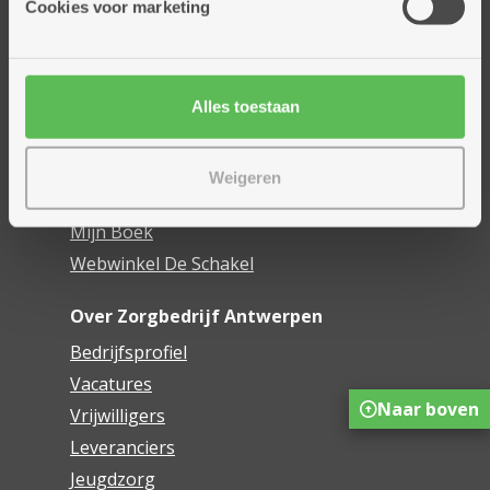
Cookies voor marketing
Dienstencentra
Assistentiewoningen
Woonzorgcentra
Alles toestaan
Financieel comfort
Mijn Zorgbedrijf
Weigeren
Onze innovaties
Mijn Boek
Webwinkel De Schakel
Over Zorgbedrijf Antwerpen
Bedrijfsprofiel
Vacatures
Naar boven
Vrijwilligers
Leveranciers
Jeugdzorg