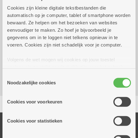
Cookies zijn kleine digitale tekstbestanden die
Wekelijks op maandag tot 31
10.30 uur tot
automatisch op je computer, tablet of smartphone worden
december 2026
11.30 uur
bewaard. Ze helpen om het bezoeken van websites
1 euro
eenvoudiger te maken. Zo hoef je bijvoorbeeld je
gegevens om in te loggen niet telkens opnieuw in te
voeren. Cookies zijn niet schadelijk voor je computer.
Reserveer vervoer
Volgens de wet mogen wij cookies op jouw toestel
Dienstencentrum Bosuil
opslaan als ze strikt noodzakelijk zijn voor het gebruik
Bosuil 160
van de site, dat kan je niet weigeren. Voor andere soorten
2100 Deurne
Toestemmingsselectie
cookies hebben we jouw toestemming nodig. Sommige
Noodzakelijke cookies
cookies worden geplaatst door derde partijen die een
dienst aanbieden op onze pagina's. We delen zo
Delen
Cookies voor voorkeuren
informatie over jouw (geanonimiseerd) gebruik van onze
site voor social media, advertenties en analyse. Deze
partners kunnen deze gegevens combineren met andere
Cookies voor statistieken
Onze diensten
informatie die je aan hen verstrekte.
Thuisdiensten