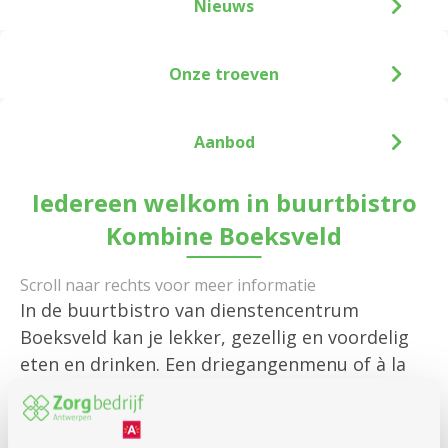
Nieuws
Onze troeven
Aanbod
Iedereen welkom in buurtbistro
Kombine Boeksveld
In de buurtbistro van dienstencentrum
Boeksveld kan je lekker, gezellig en voordelig
eten en drinken. Een driegangenmenu of à la
carte, klinken bij een borrelhapje of een koffie
met een stuk taart ... Kom binnen, zet je erbij
en kies van de uitgebreide kaart.