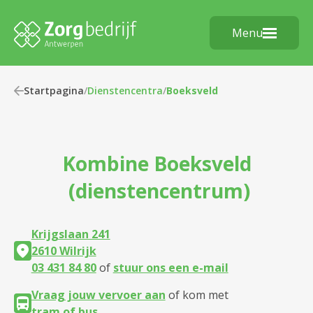
Menu
Startpagina
/
Dienstencentra
/
Boeksveld
Kombine
Boeksveld
(dienstencentrum)
Krijgslaan 241
2610 Wilrijk
03 431 84 80
of
stuur ons een e-mail
Vraag jouw vervoer aan
of kom met
tram of bus