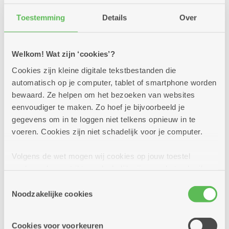
Toestemming
Details
Over
Bekijk de menukaart van Kombine
Boeksveld
Welkom! Wat zijn ‘cookies’?
Cookies zijn kleine digitale tekstbestanden die
automatisch op je computer, tablet of smartphone worden
Kom je met een groter gezelschap? Vraag gerust naar
bewaard. Ze helpen om het bezoeken van websites
onze groepsformules. Natuurlijk zorgen we ook
eenvoudiger te maken. Zo hoef je bijvoorbeeld je
graag voor een diner, buffet of receptie op maat van
gegevens om in te loggen niet telkens opnieuw in te
je groep of gelegenheid. Vertel ons wat je zoekt en we
voeren. Cookies zijn niet schadelijk voor je computer.
denken met je mee.
Volgens de wet mogen wij cookies op jouw toestel
opslaan als ze strikt noodzakelijk zijn voor het gebruik
van de site, dat kan je niet weigeren. Voor andere soorten
Toestemmingsselectie
cookies hebben we jouw toestemming nodig. Sommige
Noodzakelijke cookies
cookies worden geplaatst door derde partijen die een
dienst aanbieden op onze pagina's. We delen zo
Cookies voor voorkeuren