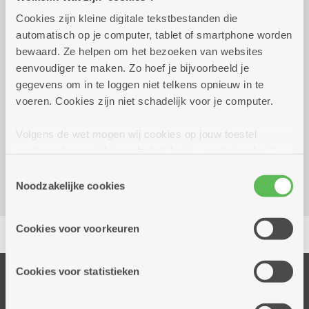
Cookies zijn kleine digitale tekstbestanden die
Tweewekelijks op donderdag
14.00 uur tot
automatisch op je computer, tablet of smartphone worden
tot 1 juni 2028
17.00 uur
bewaard. Ze helpen om het bezoeken van websites
1 euro per kaart / 4 euro voor een boekje
eenvoudiger te maken. Zo hoef je bijvoorbeeld je
1ste en 3de donderdag
gegevens om in te loggen niet telkens opnieuw in te
voeren. Cookies zijn niet schadelijk voor je computer.
Reserveer vervoer
Volgens de wet mogen wij cookies op jouw toestel
Dienstencentrum Arena
opslaan als ze strikt noodzakelijk zijn voor het gebruik
Gabriel Vervoortstraat 2
van de site, dat kan je niet weigeren. Voor andere soorten
2100 Deurne
Toestemmingsselectie
cookies hebben we jouw toestemming nodig. Sommige
Noodzakelijke cookies
cookies worden geplaatst door derde partijen die een
dienst aanbieden op onze pagina's. We delen zo
Delen
Cookies voor voorkeuren
informatie over jouw (geanonimiseerd) gebruik van onze
site voor social media, advertenties en analyse. Deze
partners kunnen deze gegevens combineren met andere
Cookies voor statistieken
Onze diensten
informatie die je aan hen verstrekte.
Thuisdiensten