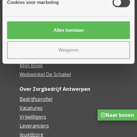
Cookies voor marketing
Dienstencentra
Assistentiewoningen
Woonzorgcentra
Alles toestaan
Financieel comfort
Mijn Zorgbedrijf
Weigeren
Onze innovaties
Mijn Boek
Webwinkel De Schakel
Over Zorgbedrijf Antwerpen
Bedrijfsprofiel
Vacatures
Naar boven
Vrijwilligers
Leveranciers
Jeugdzorg