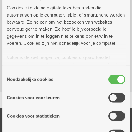
Cookies zijn kleine digitale tekstbestanden die
Wekelijks op woensdag tot 28
14.00 uur tot
automatisch op je computer, tablet of smartphone worden
juni 2028
17.00 uur
bewaard. Ze helpen om het bezoeken van websites
club verband 5 euro per maand
eenvoudiger te maken. Zo hoef je bijvoorbeeld je
elke woensdag
gegevens om in te loggen niet telkens opnieuw in te
voeren. Cookies zijn niet schadelijk voor je computer.
Reserveer vervoer
Volgens de wet mogen wij cookies op jouw toestel
Dienstencentrum Arena
opslaan als ze strikt noodzakelijk zijn voor het gebruik
Gabriel Vervoortstraat 2
van de site, dat kan je niet weigeren. Voor andere soorten
2100 Deurne
Toestemmingsselectie
cookies hebben we jouw toestemming nodig. Sommige
Noodzakelijke cookies
cookies worden geplaatst door derde partijen die een
dienst aanbieden op onze pagina's. We delen zo
Delen
Cookies voor voorkeuren
informatie over jouw (geanonimiseerd) gebruik van onze
site voor social media, advertenties en analyse. Deze
partners kunnen deze gegevens combineren met andere
Cookies voor statistieken
Onze diensten
informatie die je aan hen verstrekte.
Thuisdiensten