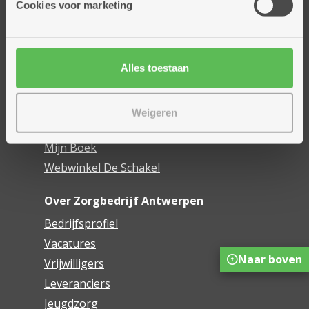
Cookies voor marketing
Dienstencentra
Assistentiewoningen
Woonzorgcentra
Alles toestaan
Financieel comfort
Mijn Zorgbedrijf
Weigeren
Onze innovaties
Mijn Boek
Webwinkel De Schakel
Over Zorgbedrijf Antwerpen
Bedrijfsprofiel
Vacatures
Naar boven
Vrijwilligers
Leveranciers
Jeugdzorg