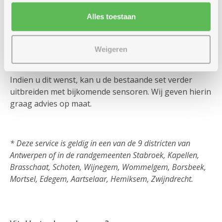
Woont u buiten de regio Antwerpen?
Alles toestaan
U zorgt zelf voor de installatie en activatie van Vital.
Daarna volgt de mantelzorger zelf de gebruiker van
het alarmsysteem op via een handige app voor de
Weigeren
smartphone, tablet of computer.
Indien u dit wenst, kan u de bestaande set verder
uitbreiden met bijkomende sensoren. Wij geven hierin
graag advies op maat.
* Deze service is geldig in een van de 9 districten van
Antwerpen of in de randgemeenten Stabroek, Kapellen,
Brasschaat, Schoten, Wijnegem, Wommelgem, Borsbeek,
Mortsel, Edegem, Aartselaar, Hemiksem, Zwijndrecht.