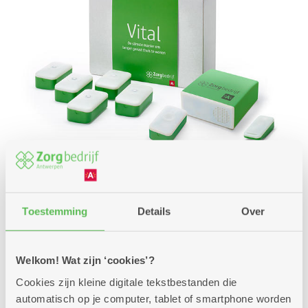
Valère huren
Toestemming
Details
Over
Als u Vital huurt, betaalt u een een abonnementskost
op het toestel, plus ondersteuning door
ons zorgsteunteam. U huurt Vital minstens voor drie
Welkom! Wat zijn ‘cookies’?
maanden.
Cookies zijn kleine digitale tekstbestanden die
Huren = 49 euro per maand
automatisch op je computer, tablet of smartphone worden