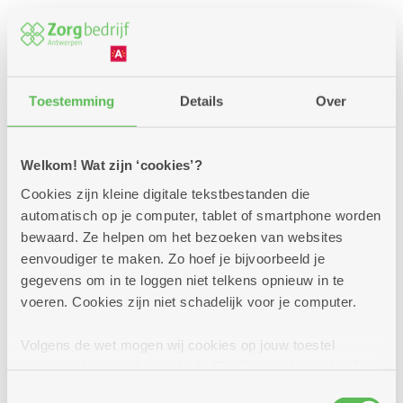
Bel of mail het dienstencentrum in uw buurt, om te
weten wanneer de manicurespecialist langskomt.
Contactgegevens van elk dienstencentrum vindt
u hier.
Toestemming
Details
Over
Of:
bel of mail naar onze klantendienst
.
Onze
medewerker helpt u het dichtsbijzijnde centrum te
vinden, waar u terechtkunt voor een manicure-
Welkom! Wat zijn ‘cookies’?
behandeling. Als u dat wenst, kan onze
Cookies zijn kleine digitale tekstbestanden die
vervoersdienst
u ook ophalen en weer thuisbrengen.
automatisch op je computer, tablet of smartphone worden
Of ineens ook een afspraak maken bij de
kapper
,
bewaard. Ze helpen om het bezoeken van websites
pedi
cure
of
wellness
of een lekkere
middagmenu
?
eenvoudiger te maken. Zo hoef je bijvoorbeeld je
Geen probleem!
gegevens om in te loggen niet telkens opnieuw in te
voeren. Cookies zijn niet schadelijk voor je computer.
Regel nu uw afspraak bij de manicure
Volgens de wet mogen wij cookies op jouw toestel
opslaan als ze strikt noodzakelijk zijn voor het gebruik
van de site, dat kan je niet weigeren. Voor andere soorten
Toestemmingsselectie