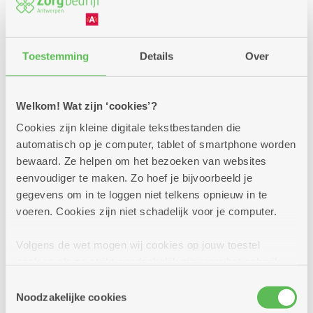
Bel of mail naar onze klantendienst
.
Onze
Toestemming
Details
Over
medewerker helpt u het dichtsbijzijnde centrum te
vinden, waar u terechtkunt voor een bad of douche.
Als u dat wenst, kan onze
vervoersdienst
u ook
Welkom! Wat zijn ‘cookies’?
ophalen en weer thuisbrengen. Of ineens ook een
Cookies zijn kleine digitale tekstbestanden die
afspraak maken bij de
kapper
,
pedi
cure
,
manicure
automatisch op je computer, tablet of smartphone worden
of
wellness
of een lekkere
middagmenu
reserveren?
bewaard. Ze helpen om het bezoeken van websites
Geen probleem!
eenvoudiger te maken. Zo hoef je bijvoorbeeld je
gegevens om in te loggen niet telkens opnieuw in te
Reserveer nu uw bad of douche
voeren. Cookies zijn niet schadelijk voor je computer.
Volgens de wet mogen wij cookies op jouw toestel
opslaan als ze strikt noodzakelijk zijn voor het gebruik
van de site, dat kan je niet weigeren. Voor andere soorten
Toestemmingsselectie
cookies hebben we jouw toestemming nodig. Sommige
Noodzakelijke cookies
cookies worden geplaatst door derde partijen die een