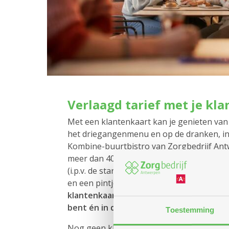
Verlaagd tarief met je kl
Met een klantenkaart kan je genieten van 
het driegangenmenu en op de dranken, in 
Kombine-buurtbistro van Zorgbedrijf Antw
meer dan 40). Bijvoorbeeld 10 euro voor
(i.p.v. de standaardprijs van 18,20 euro), e
en een pintje voor 2 euro (i.p.v. 3 euro).
Je
klantenkaart krijgen als je minstens 65 j
bent én in de stad Antwerpen woont.
Toestemming
Nog geen klantenkaart?
Vraag je klanten