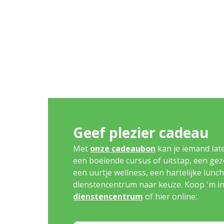
Geef plezier cadeau
Met
onze cadeaubon
kan je iemand lat
een boeiende cursus of uitstap, een geze
een uurtje wellness, een hartelijke lunch .
dienstencentrum naar keuze. Koop 'm i
dienstencentrum
of hier online: