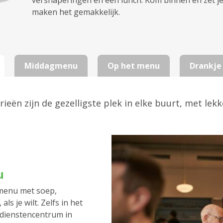
versnaperingen en een lunch. Kom binnen en zet je e
maken het gemakkelijk.
Middagmenu
Op het menu
Drankje
ieën zijn de gezelligste plek in elke buurt, met lek
u
menu met soep,
ls je wilt. Zelfs in het
 dienstencentrum in