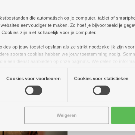
 tekstbestanden die automatisch op je computer, tablet of smart
ebsites eenvoudiger te maken. Zo hoef je bijvoorbeeld je gegev
 Cookies zijn niet schadelijk voor je computer.
ies op jouw toestel opslaan als ze strikt noodzakelijk zijn voor 
andere soorten cookies hebben we jouw toestemming nodig. Som
Iedereen is we
n die een dienst aanbieden op onze pagina's. We delen zo informa
n onze site voor social media, advertenties en analyse. Deze p
Door drukke gezinsagend
atie die je aan hen verstrekte.
met de kinderen genieten
Cookies voor voorkeuren
Cookies voor statistieken
dienstencentrum in je bu
driegangenmenu
. Bre
iedereen is welkom.
Reserveer hier je maal
Weigeren