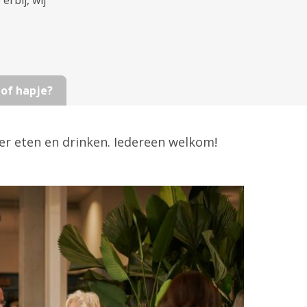
rbij, wij
 of hapje?
ker eten en drinken. Iedereen welkom!