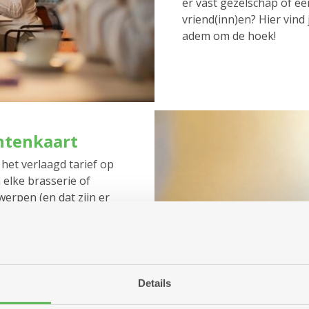
er vast gezelschap of een
vriend(inn)en? Hier vind
adem om de hoek!
antenkaart
het verlaagd tarief op
elke brasserie of
erpen (en dat zijn er
 een driegangenmenu
en koffie vanaf 1,65 euro
 kan een persoonlijke
aar (of gelijkgesteld)
Details
kaart aan de kassa van