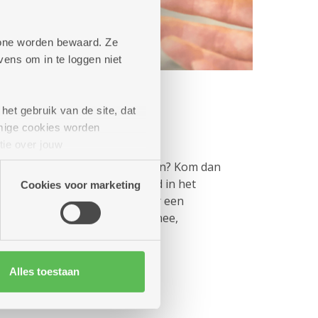
phone worden bewaard. Ze
ens om in te loggen niet
het gebruik van de site, dat
mige cookies worden
lkom
tie over jouw
artners kunnen deze gegevens
a geen tijd of zin om te koken? Kom dan
 van een gevarieerde maaltijd in het
Cookies voor marketing
urt. Je betaalt 18,20 euro voor een
ng gerust familie en vrienden mee,
tijd
Alles toestaan