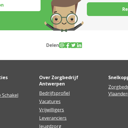
on
Re
Delen
ties
Over Zorgbedrijf
Snelkop
Antwerpen
Zorgbedr
Bedrijfsprofiel
Vlaander
 Schakel
Vacatures
Vrijwilligers
Leveranciers
Jeugdzorg