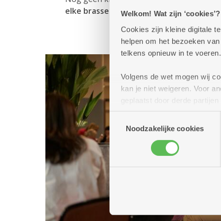
elke brasserie.
Welkom! Wat zijn ‘cookies’?
Cookies zijn kleine digitale
helpen om het bezoeken van w
telkens opnieuw in te voeren.
Volgens de wet mogen wij cook
kan je niet weigeren. Voor 
geplaatst door derde partije
(geanonimiseerd) gebruik va
Toestemmingsselectie
combineren met andere inform
Noodzakelijke cookies