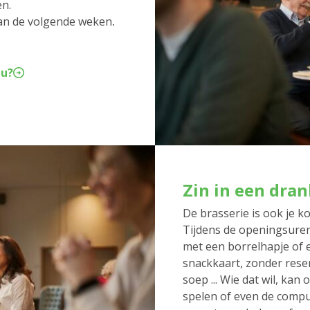
en.
an de volgende weken
.
nu?
Zin in een dran
De brasserie is ook je ko
Tijdens de openingsuren 
met een borrelhapje of ee
snackkaart, zonder rese
soep ... Wie dat wil, kan 
spelen of even de comput