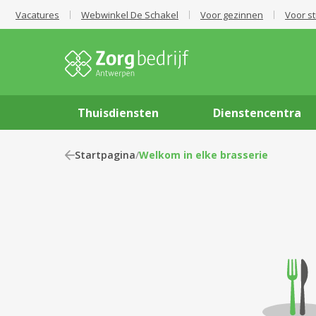
Vacatures
Webwinkel De Schakel
Voor gezinnen
Voor s
Thuisdiensten
Dienstencentra
Startpagina
/
Welkom in elke brasserie