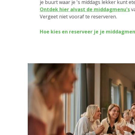
je buurt waar je 's middags lekker kunt et
Ontdek hier alvast de middagmenu's
v
Vergeet niet vooraf te reserveren.
Hoe kies en reserveer je je middagme